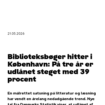
Gå
til
hovedindhold
21.05.2026
Du
er
her
Biblioteksbøger hitter i
København: På tre år er
udlånet steget med 39
procent
En målrettet satsning på litteratur og læsning
har vendt en årelang nedadgående trend. Nye
tal fra Danmarks Statistik viser, at udlånet af