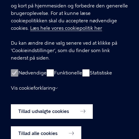
CVR-nummer
64942212
og kort på hjemmesiden og forbedre den generelle
brugeroplevelse. For at kunne læse
GENVEJE
cookiepolitikken skal du acceptere nødvendige
cookies.
Læs hele vores cookiepolitik her
Hvis du vil klage
Du kan ændre dine valg senere ved at klikke på
Digital Post
'Cookieindstillinger', som du finder som link
Databeskyttelse
nederst på siden.
Job
Nødvendige
Funktionelle
Statistiske
Tilgængelighedserklæring
Vis cookieforklaring
Om hjemmesiden
English
Cookiepolitik
Tillad udvalgte cookies
Cookieindstillinger
Tillad alle cookies