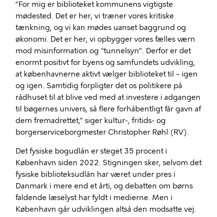
“For mig er biblioteket kommunens vigtigste
mødested. Det er her, vi træner vores kritiske
tænkning, og vi kan mødes uanset baggrund og
økonomi. Det er her, vi opbygger vores fælles værn
mod misinformation og "tunnelsyn”. Derfor er det
enormt positivt for byens og samfundets udvikling,
at københavnerne aktivt vælger biblioteket til – igen
og igen. Samtidig forpligter det os politikere på
rådhuset til at blive ved med at investere i adgangen
til bøgernes univers, så flere forhåbentligt får gavn af
dem fremadrettet,” siger kultur-, fritids- og
borgerserviceborgmester Christopher Røhl (RV).
Det fysiske bogudlån er steget 35 procent i
København siden 2022. Stigningen sker, selvom det
fysiske biblioteksudlån har været under pres i
Danmark i mere end et årti, og debatten om børns
faldende læselyst har fyldt i medierne. Men i
København går udviklingen altså den modsatte vej.