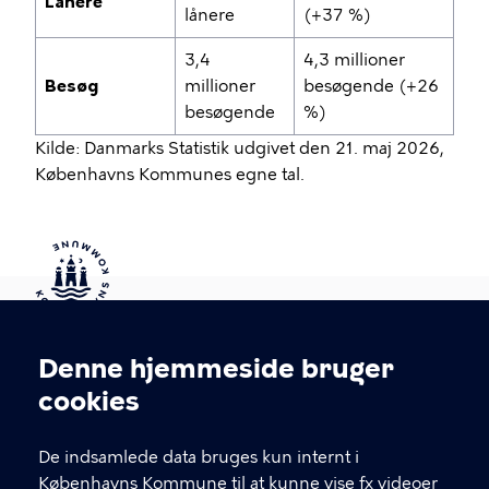
Lånere
lånere
(+37 %)
3,4
4,3 millioner
Besøg
millioner
besøgende (+26
besøgende
%)
Kilde: Danmarks Statistik udgivet den 21. maj 2026,
Københavns Kommunes egne tal.
Kontakt Københavns Kommune
Denne hjemmeside bruger
Cookieindstillinger
cookies
T
33 66 33 66
l
Find andre kontakter her
f
De indsamlede data bruges kun internt i
.
Københavns Kommune til at kunne vise fx videoer