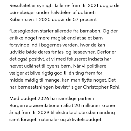
Resultatet er synligt i tallene: frem til 2021 udgjorde
børnebøger under halvdelen af udlånet i
København. I 2025 udgør de 57 procent.
“Læseglæden starter allerede fra barnsben. Og der
er ikke noget mere magisk end at se et barn
forsvinde ind i bøgernes verden, hvor de kan
udvikle både deres fantasi og læseevner. Derfor er
det også positivt, at vi med fokuseret indsats har
hævet udlånet til byens børn. Når vi politikere
vælger at blive rigtig god til én ting frem for
middelmådig til mange, kan man flytte noget. Det
har børnesatsningen bevist,” siger Christopher Røhl.
Med budget 2026 har samtlige partier i
Borgerrepræsentationen afsat 20 millioner kroner
årligt frem til 2029 til ekstra biblioteksbemanding
samt forøget materiale- og aktivitetsbudget.