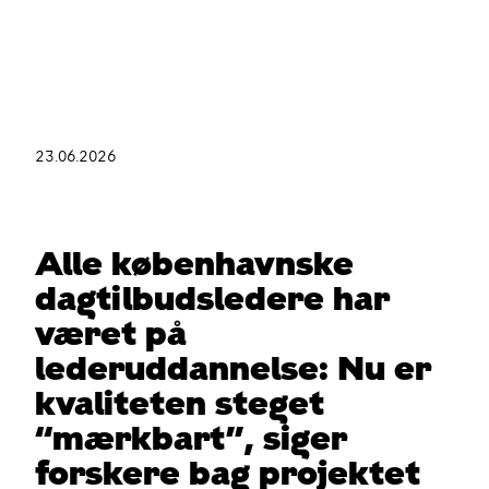
Gå
til
hovedindhold
23.06.2026
Du
er
her
Alle københavnske
dagtilbudsledere har
været på
lederuddannelse: Nu er
kvaliteten steget
“mærkbart”, siger
forskere bag projektet