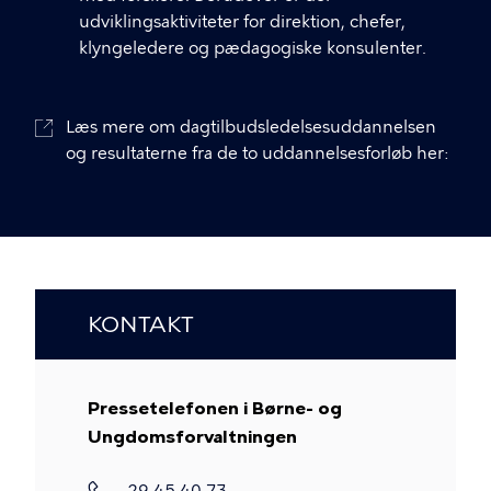
udviklingsaktiviteter for direktion, chefer,
klyngeledere og pædagogiske konsulenter.
Læs mere om dagtilbudsledelsesuddannelsen
og resultaterne fra de to uddannelsesforløb her:
KONTAKT
Pressetelefonen i Børne- og
Ungdomsforvaltningen
Telefon
29 45 40 73