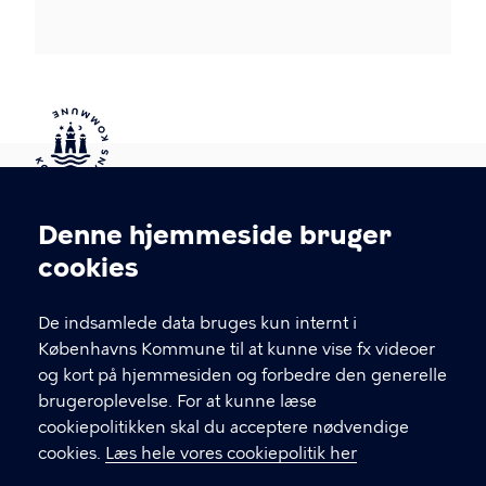
Kontakt Københavns Kommune
Denne hjemmeside bruger
Cookieindstillinger
cookies
T
33 66 33 66
l
Find andre kontakter her
f
De indsamlede data bruges kun internt i
.
Københavns Kommune til at kunne vise fx videoer
CVR-nummer
64942212
og kort på hjemmesiden og forbedre den generelle
brugeroplevelse. For at kunne læse
GENVEJE
cookiepolitikken skal du acceptere nødvendige
cookies.
Læs hele vores cookiepolitik her
Hvis du vil klage