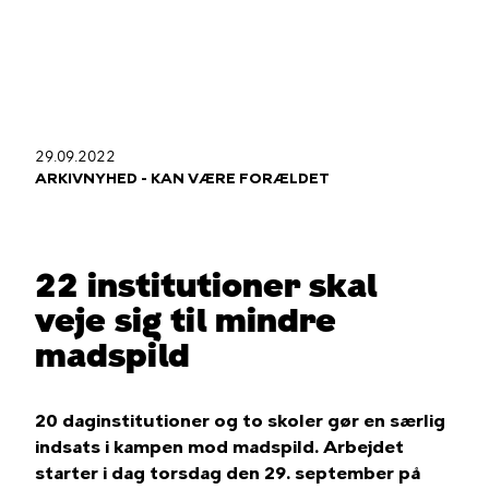
Gå
til
hovedindhold
29.09.2022
Du
ARKIVNYHED - KAN VÆRE FORÆLDET
er
her
22 institutioner skal
veje sig til mindre
madspild
20 daginstitutioner og to skoler gør en særlig
indsats i kampen mod madspild. Arbejdet
starter i dag torsdag den 29. september på