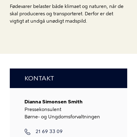
Fødevarer belaster både klimaet og naturen, når de
skal produceres og transporteret. Derfor er det
vigtigt at undgå unødigt madspild.
KONTAKT
Dianna Simonsen Smith
Pressekonsulent
Børne- og Ungdomsforvaltningen
Telefon
21 69 33 09