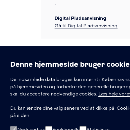
-
Digital Pladsanvisning
Gå til Digital Pladsanvisning
Denne hjemmeside bruger cookie
Cookieindstil
De indsamlede data bruges kun internt i Københavns 
på hjemmesiden og forbedre den generelle brugerople
Kontakt Københavns Kommune
skal du acceptere nødvendige cookies.
Læs hele vores
T
33 66 33 66
Du kan ændre dine valg senere ved at klikke på 'Cooki
l
på siden.
Find andre kontakter her
f
.
CVR-nummer
64942212
Nødvendige
Funktionelle
Statistiske