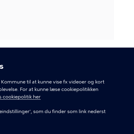
s
linger
Kommune til at kunne vise fx videoer og kort
velse. For at kunne læse cookiepolitikken
GENVEJE
 cookiepolitik her
eindstillinger', som du finder som link nederst
Hvis du vil klage
Databeskyttelse
Tilgængelighedserklæring