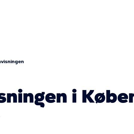
Primær
navigatio
nvisningen
sningen i Køb
e