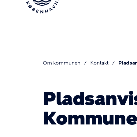
Gå
til
hovedindhold
Om kommunen
Kontakt
Pladsa
Du
Pladsanvi
er
Kommun
her