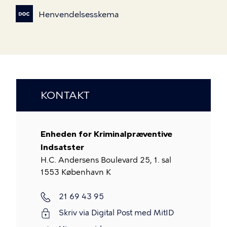
Henvendelsesskema
KONTAKT
Enheden for Kriminalpræventive
Indsatster
H.C. Andersens Boulevard 25, 1. sal
1553
København K
Telefon
21 69 43 95
Skriv via Digital Post med MitID