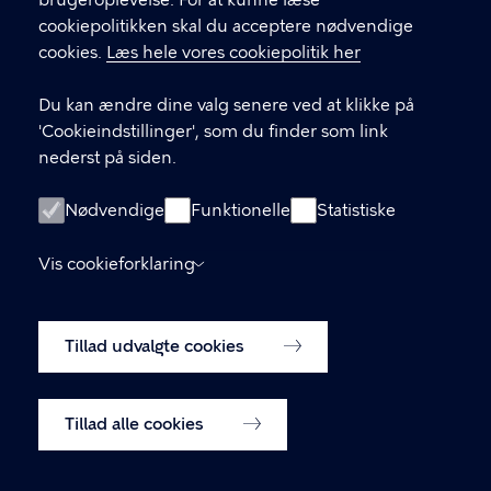
brugeroplevelse. For at kunne læse
GENVEJE
cookiepolitikken skal du acceptere nødvendige
cookies.
Læs hele vores cookiepolitik her
Hvis du vil klage
Du kan ændre dine valg senere ved at klikke på
Digital Post
'Cookieindstillinger', som du finder som link
Databeskyttelse
nederst på siden.
Job
Nødvendige
Funktionelle
Statistiske
Tilgængelighedserklæring
Vis cookieforklaring
Om hjemmesiden
English
Cookiepolitik
Tillad udvalgte cookies
Cookieindstillinger
Tillad alle cookies