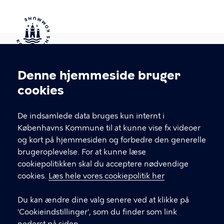
Kontakt Københavns Kommune
Denne hjemmeside bruger
Cookieindstillinger
cookies
T
33 66 33 66
l
Find andre kontakter her
f
De indsamlede data bruges kun internt i
.
Københavns Kommune til at kunne vise fx videoer
CVR-nummer
64942212
og kort på hjemmesiden og forbedre den generelle
brugeroplevelse. For at kunne læse
GENVEJE
cookiepolitikken skal du acceptere nødvendige
cookies.
Læs hele vores cookiepolitik her
Hvis du vil klage
Du kan ændre dine valg senere ved at klikke på
Digital Post
'Cookieindstillinger', som du finder som link
Databeskyttelse