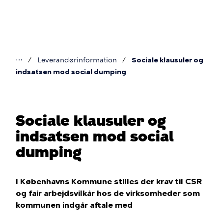
Gå
til
hovedindhold
⋯
Leverandørinformation
Sociale klausuler og
Du
indsatsen mod social dumping
er
her
Sociale klausuler og
indsatsen mod social
dumping
I Københavns Kommune stilles der krav til CSR
og fair arbejdsvilkår hos de virksomheder som
kommunen indgår aftale med