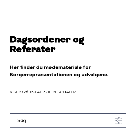
Gå
til
hovedindhold
Dagsordener og
Du
Referater
er
her
Her finder du mødemateriale for
Borgerrepræsentationen og udvalgene.
VISER 126-150 AF 7710 RESULTATER
Søg