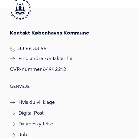
Kontakt Københavns Kommune
T
33 66 33 66
l
Find andre kontakter her
f
.
CVR-nummer
64942212
GENVEJE
Hvis du vil klage
Digital Post
Databeskyttelse
Job