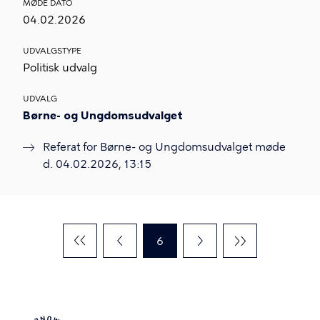
MØDE DATO
04.02.2026
UDVALGSTYPE
Politisk udvalg
UDVALG
Børne- og Ungdomsudvalget
Referat for Børne- og Ungdomsudvalget møde
d. 04.02.2026, 13:15
Sideinddeling
Nuværende
6
side