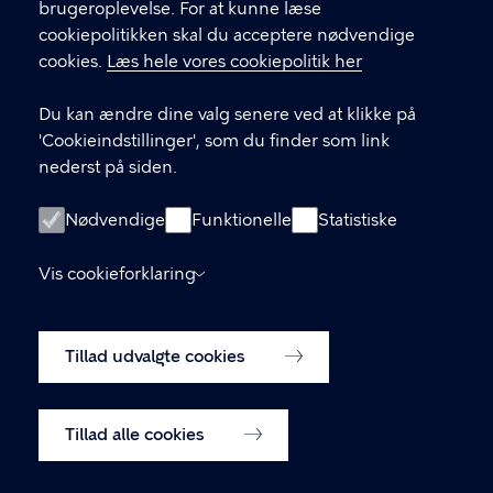
brugeroplevelse. For at kunne læse
GENVEJE
cookiepolitikken skal du acceptere nødvendige
cookies.
Læs hele vores cookiepolitik her
Hvis du vil klage
Du kan ændre dine valg senere ved at klikke på
Digital Post
'Cookieindstillinger', som du finder som link
Databeskyttelse
nederst på siden.
Job
Nødvendige
Funktionelle
Statistiske
Tilgængelighedserklæring
Vis cookieforklaring
Om hjemmesiden
English
Cookiepolitik
Tillad udvalgte cookies
Cookieindstillinger
Tillad alle cookies