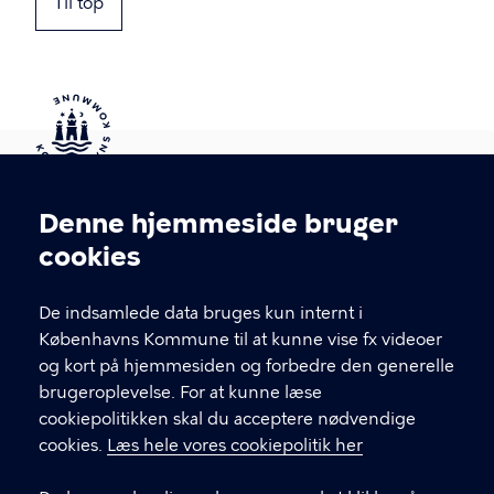
Til top
Kontakt Københavns Kommune
Denne hjemmeside bruger
Cookieindstillinger
cookies
T
33 66 33 66
l
Find andre kontakter her
f
De indsamlede data bruges kun internt i
.
Københavns Kommune til at kunne vise fx videoer
CVR-nummer
64942212
og kort på hjemmesiden og forbedre den generelle
brugeroplevelse. For at kunne læse
GENVEJE
cookiepolitikken skal du acceptere nødvendige
cookies.
Læs hele vores cookiepolitik her
Hvis du vil klage