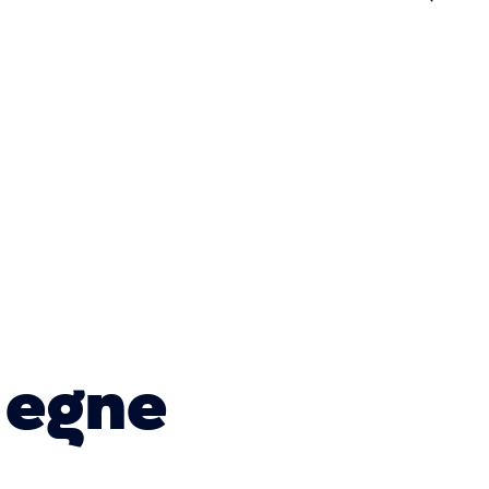
n
 egne