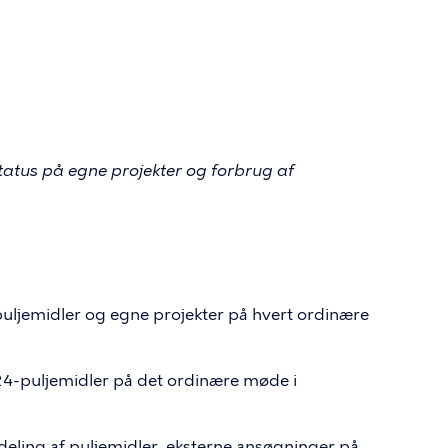
tatus på egne projekter og forbrug af
puljemidler og egne projekter på hvert ordinære
24-puljemidler på det ordinære møde i
ordeling af puljemidler, eksterne ansøgninger på