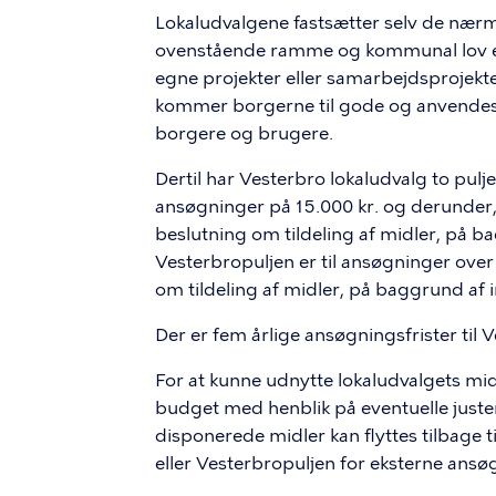
Lokaludvalgene fastsætter selv de nærme
ovenstående ramme og kommunal lov etc.
egne projekter eller samarbejdsprojekt
kommer borgerne til gode og anvendes til
borgere og brugere.
Dertil har Vesterbro lokaludvalg to puljer
ansøgninger på 15.000 kr. og derunder, 
beslutning om tildeling af midler, på ba
Vesterbropuljen er til ansøgninger over 
om tildeling af midler, på baggrund af i
Der er fem årlige ansøgningsfrister til V
For at kunne udnytte lokaludvalgets mi
budget med henblik på eventuelle juster
disponerede midler kan flyttes tilbage til
eller Vesterbropuljen for eksterne ansø