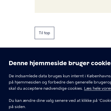
Til top
Denne hjemmeside bruger cookie
Cookieindstil
De indsamlede data bruges kun internt i Københavns 
på hjemmesiden og forbedre den generelle brugerople
Kontakt Københavns Kommune
skal du acceptere nødvendige cookies.
Læs hele vores
T
33 66 33 66
Du kan ændre dine valg senere ved at klikke på 'Cooki
l
på siden.
Find andre kontakter her
f