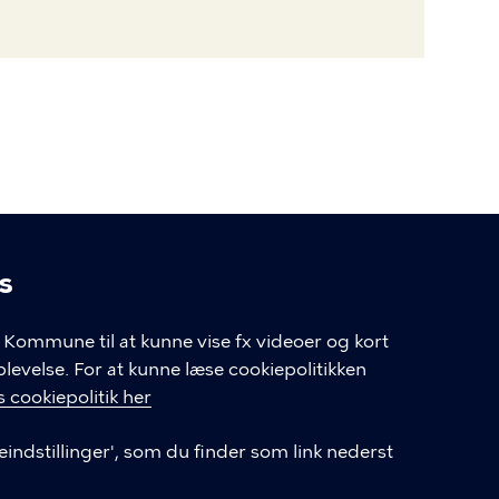
s
linger
Kommune til at kunne vise fx videoer og kort
velse. For at kunne læse cookiepolitikken
GENVEJE
 cookiepolitik her
eindstillinger', som du finder som link nederst
Hvis du vil klage
Databeskyttelse