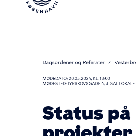
Gå
til
hovedindhold
Dagsordener og Referater
Vesterbr
Du
MØDEDATO: 20.03.2024, KL. 18:00
MØDESTED: LYRSKOVSGADE 4, 3. SAL LOKAL
er
Status på
her
projekter