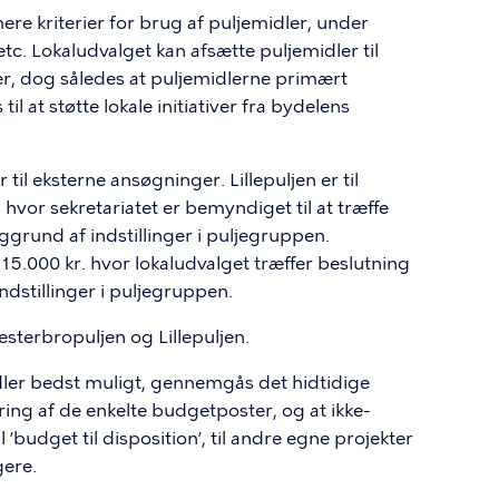
re kriterier for brug af puljemidler, under
 Lokaludvalget kan afsætte puljemidler til
er, dog således at puljemidlerne primært
 at støtte lokale initiativer fra bydelens
 til eksterne ansøgninger. Lillepuljen er til
hvor sekretariatet er bemyndiget til at træffe
ggrund af indstillinger i puljegruppen.
15.000 kr. hvor lokaludvalget træffer beslutning
ndstillinger i puljegruppen.
esterbropuljen og Lillepuljen.
dler bedst muligt, gennemgås det hidtidige
ing af de enkelte budgetposter, og at ikke-
 ’budget til disposition’, til andre egne projekter
gere.