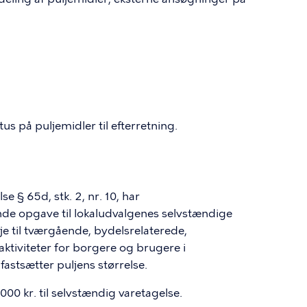
us på puljemidler til efterretning.
e § 65d, stk. 2, nr. 10, har
de opgave til lokaludvalgenes selvstændige
je til tværgående, bydelsrelaterede,
tiviteter for borgere og brugere i
astsætter puljens størrelse.
00 kr. til selvstændig varetagelse.