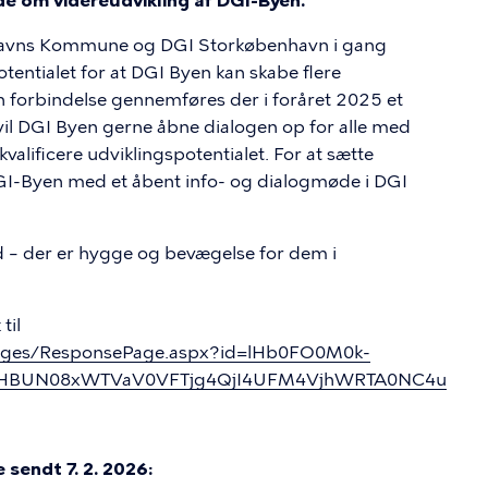
øde om videreudvikling af DGI-Byen.
havns Kommune og DGI Storkøbenhavn i gang
entialet for at DGI Byen kan skabe flere
n forbindelse gennemføres der i foråret 2025 et
vil DGI Byen gerne åbne dialogen op for alle med
 kvalificere udviklingspotentialet. For at sætte
DGI-Byen med et åbent info- og dialogmøde i DGI
d – der er hygge og bevægelse for dem i
til
/Pages/ResponsePage.aspx?id=lHb0FO0M0k-
DHBUN08xWTVaV0VFTjg4QjI4UFM4VjhWRTA0NC4u
sendt 7. 2. 2026: