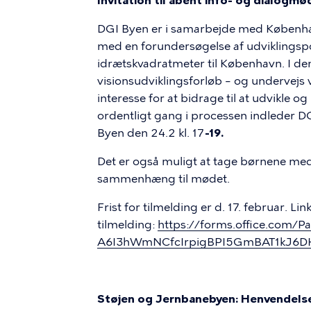
Invitation til åbent info- og dialogm
DGI Byen er i samarbejde med Køben
med en forundersøgelse af udviklingspot
idrætskvadratmeter til København. I de
visionsudviklingsforløb – og undervejs 
interesse for at bidrage til at udvikle og
ordentligt gang i processen indleder 
Byen den 24.2 kl. 17
-19.
Det er også muligt at tage børnene me
sammenhæng til mødet.
Frist for tilmelding er d. 17. februar. Link 
tilmelding:
https://forms.office.com
A6I3hWmNCfcIrpigBPI5GmBAT1kJ6
Støjen og Jernbanebyen: Henvendelse 