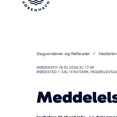
Gå
til
hovedindhold
Dagsordener og Referater
Vesterbr
Du
MØDEDATO: 18.02.2026, KL. 17:00
MØDESTED: 1. SAL I FISHTANK, INGERSLEVSG
er
Meddelel
her