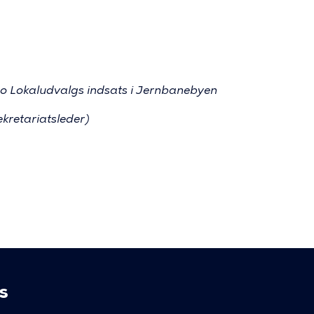
ro Lokaludvalgs indsats i Jernbanebyen
ekretariatsleder)
s