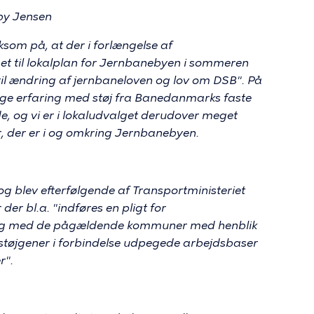
by Jensen
som på, at der i forlængelse af
et til lokalplan for Jernbanebyen i sommeren
til ændring af jernbaneloven og lov om DSB". På
lige erfaring med støj fra Banedanmarks faste
e, og vi er i lokaludvalget derudover meget
 der er i og omkring Jernbanebyen.
og blev efterfølgende af Transportministeriet
er bl.a. "indføres en pligt for
dialog med de pågældende kommuner med henblik
 støjgener i forbindelse udpegede arbejdsbaser
r".