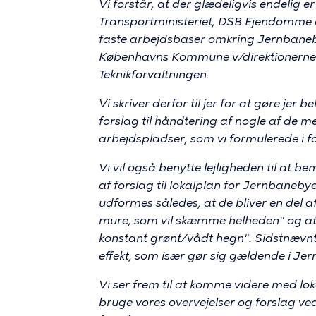
Vi forstår, at der glædeligvis endelig 
Transportministeriet, DSB Ejendomme
faste arbejdsbaser omkring Jernbaneby
Københavns Kommune v/direktionerne f
Teknikforvaltningen.
Vi skriver derfor til jer for at gøre j
forslag til håndtering af nogle af de me
arbejdspladser, som vi formulerede i 
Vi vil også benytte lejligheden til at b
af forslag til lokalplan for Jernbaneby
udformes således, at de bliver en del a
mure, som vil skæmme helheden" og at 
konstant grønt/vådt hegn". Sidstnæ
effekt, som især gør sig gældende i J
Vi ser frem til at komme videre med lo
bruge vores overvejelser og forslag 