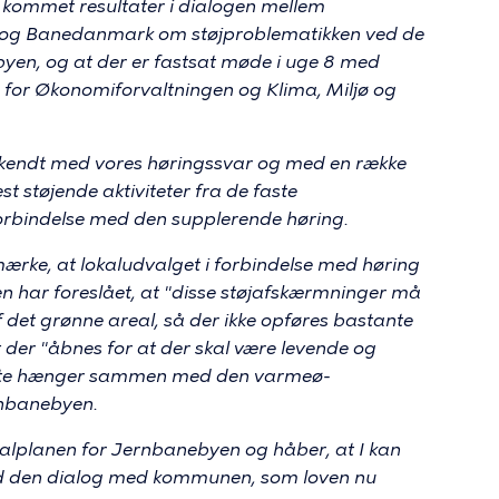
er kommet resultater i dialogen mellem
 og Banedanmark om støjproblematikken ved de
en, og at der er fastsat møde i uge 8 med
or Økonomiforvaltningen og Klima, Miljø og
er bekendt med vores høringssvar og med en række
st støjende aktiviteter fra de faste
forbindelse med den supplerende høring.
emærke, at lokaludvalget i forbindelse med høring
en har foreslået, at "disse støjafskærmninger må
f det grønne areal, så der ikke opføres bastante
der "åbnes for at der skal være levende og
vnte hænger sammen med den varmeø-
ernbanebyen.
kalplanen for Jernbanebyen og håber, at I kan
ved den dialog med kommunen, som loven nu