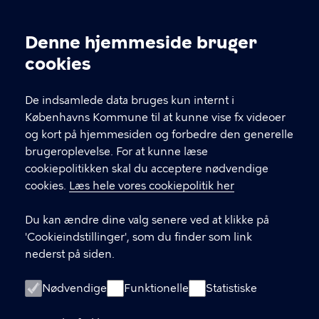
Kontakt Københavns Kommune
Denne hjemmeside bruger
Cookieindstillinger
cookies
T
33 66 33 66
l
Find andre kontakter her
f
De indsamlede data bruges kun internt i
.
Københavns Kommune til at kunne vise fx videoer
CVR-nummer
64942212
og kort på hjemmesiden og forbedre den generelle
brugeroplevelse. For at kunne læse
GENVEJE
cookiepolitikken skal du acceptere nødvendige
cookies.
Læs hele vores cookiepolitik her
Hvis du vil klage
Du kan ændre dine valg senere ved at klikke på
Digital Post
'Cookieindstillinger', som du finder som link
Databeskyttelse
nederst på siden.
Job
Nødvendige
Funktionelle
Statistiske
Tilgængelighedserklæring