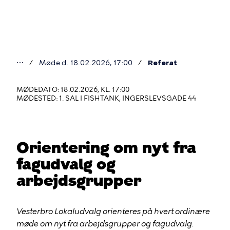
Gå
til
hovedindhold
⋯
Møde d. 18.02.2026, 17:00
Referat
Du
er
MØDEDATO: 18.02.2026, KL. 17:00
MØDESTED: 1. SAL I FISHTANK, INGERSLEVSGADE 44
her
Orientering om nyt fra
fagudvalg og
arbejdsgrupper
Vesterbro Lokaludvalg orienteres på hvert ordinære
møde om nyt fra arbejdsgrupper og fagudvalg.