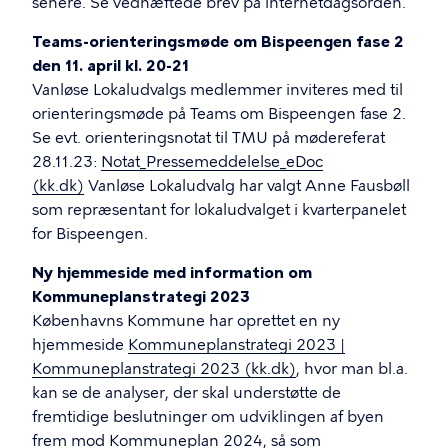
senere. Se vedhæftede brev på internetdagsorden.
Teams-orienteringsmøde om Bispeengen fase 2
den 11. april kl. 20-21
Vanløse Lokaludvalgs medlemmer inviteres med til
orienteringsmøde på Teams om Bispeengen fase 2.
Se evt. orienteringsnotat til TMU på mødereferat
28.11.23:
Notat_Pressemeddelelse_eDoc
(kk.dk)
Vanløse Lokaludvalg har valgt Anne Fausbøll
som repræsentant for lokaludvalget i kvarterpanelet
for Bispeengen.
Ny hjemmeside med information om
Kommuneplanstrategi 2023
Københavns Kommune har oprettet en ny
hjemmeside
Kommuneplanstrategi 2023 |
Kommuneplanstrategi 2023 (kk.dk)
, hvor man bl.a.
kan se de analyser, der skal understøtte de
fremtidige beslutninger om udviklingen af byen
frem mod Kommuneplan 2024, så som