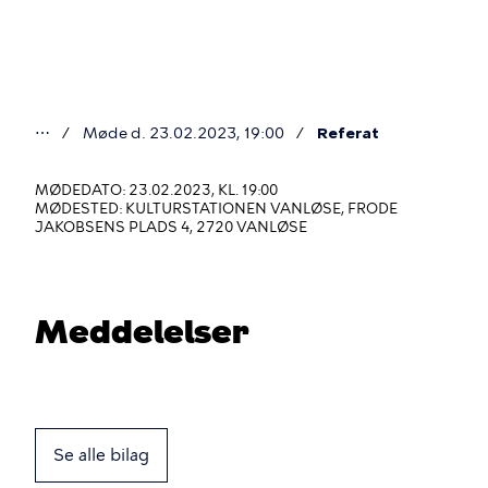
Gå
til
hovedindhold
⋯
Møde d. 23.02.2023, 19:00
Referat
Du
er
MØDEDATO: 23.02.2023, KL. 19:00
MØDESTED: KULTURSTATIONEN VANLØSE, FRODE
her
JAKOBSENS PLADS 4, 2720 VANLØSE
Meddelelser
Se alle bilag