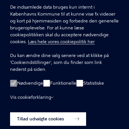
l
Find andre kontakter her
f
De indsamlede data bruges kun internt i
.
Københavns Kommune til at kunne vise fx videoer
CVR-nummer
64942212
og kort på hjemmesiden og forbedre den generelle
brugeroplevelse. For at kunne læse
GENVEJE
cookiepolitikken skal du acceptere nødvendige
cookies.
Læs hele vores cookiepolitik her
Hvis du vil klage
Du kan ændre dine valg senere ved at klikke på
Digital Post
'Cookieindstillinger', som du finder som link
Databeskyttelse
nederst på siden.
Job
Nødvendige
Funktionelle
Statistiske
Tilgængelighedserklæring
Vis cookieforklaring
Om hjemmesiden
English
Cookiepolitik
Tillad udvalgte cookies
Cookieindstillinger