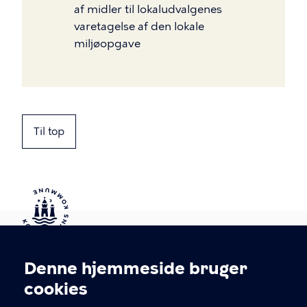
af midler til lokaludvalgenes
varetagelse af den lokale
miljøopgave
Til top
Kontakt Københavns Kommune
Denne hjemmeside bruger
Cookieindstillinger
cookies
T
33 66 33 66