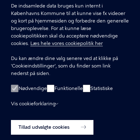
Find andre kontakter her
f
De indsamlede data bruges kun internt i
.
Københavns Kommune til at kunne vise fx videoer
CVR-nummer
64942212
og kort på hjemmesiden og forbedre den generelle
brugeroplevelse. For at kunne læse
GENVEJE
cookiepolitikken skal du acceptere nødvendige
cookies.
Læs hele vores cookiepolitik her
Hvis du vil klage
Du kan ændre dine valg senere ved at klikke på
Digital Post
'Cookieindstillinger', som du finder som link
Databeskyttelse
nederst på siden.
Job
Nødvendige
Funktionelle
Statistiske
Tilgængelighedserklæring
Vis cookieforklaring
Om hjemmesiden
English
Cookiepolitik
Tillad udvalgte cookies
Cookieindstillinger