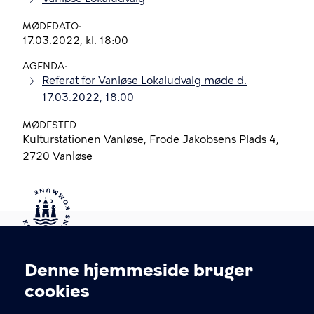
MØDEDATO
17.03.2022, kl. 18:00
AGENDA
Referat for Vanløse Lokaludvalg møde d.
17.03.2022, 18:00
MØDESTED
Kulturstationen Vanløse, Frode Jakobsens Plads 4,
2720 Vanløse
Kontakt Københavns Kommune
Denne hjemmeside bruger
Cookieindstillinger
cookies
T
33 66 33 66
l