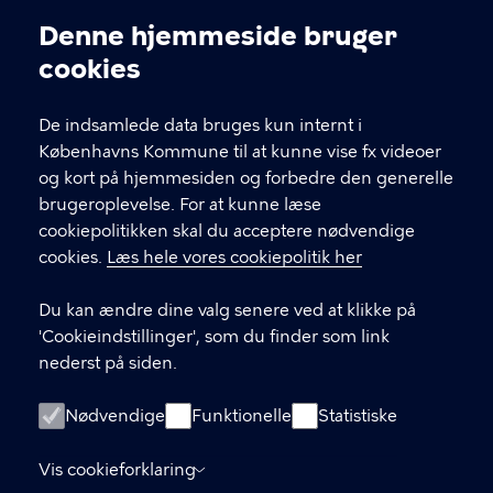
Kontakt Københavns Kommune
Denne hjemmeside bruger
Cookieindstillinger
cookies
T
33 66 33 66
l
Find andre kontakter her
f
De indsamlede data bruges kun internt i
.
Københavns Kommune til at kunne vise fx videoer
CVR-nummer
64942212
og kort på hjemmesiden og forbedre den generelle
brugeroplevelse. For at kunne læse
GENVEJE
cookiepolitikken skal du acceptere nødvendige
cookies.
Læs hele vores cookiepolitik her
Hvis du vil klage
Du kan ændre dine valg senere ved at klikke på
Digital Post
'Cookieindstillinger', som du finder som link
Databeskyttelse
nederst på siden.
Job
Nødvendige
Funktionelle
Statistiske
Tilgængelighedserklæring
Vis cookieforklaring
Om hjemmesiden