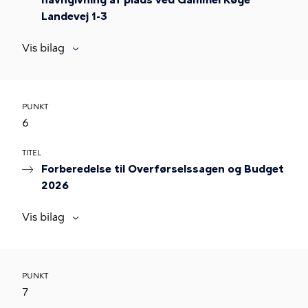
navngivning af plads ved Gammel Køge
Landevej 1-3
Vis bilag
PUNKT
6
TITEL
Forberedelse til Overførselssagen og Budget
2026
Vis bilag
PUNKT
7