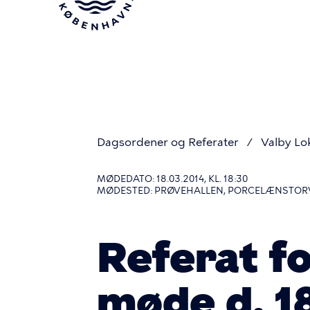
Gå
til
hovedindhold
Dagsordener og Referater
Valby Lo
Du
MØDEDATO: 18.03.2014, KL. 18:30
MØDESTED: PRØVEHALLEN, PORCELÆNSTORV
er
Referat f
her
møde d. 18