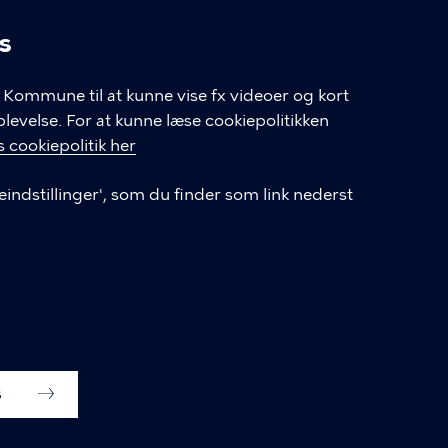
s
linger
Kommune til at kunne vise fx videoer og kort
velse. For at kunne læse cookiepolitikken
GENVEJE
 cookiepolitik her
eindstillinger', som du finder som link nederst
Hvis du vil klage
Databeskyttelse
Tilgængelighedserklæring
English
Cookieindstillinger
s