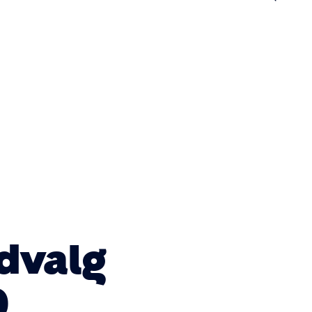
n
dvalg
0