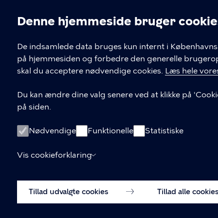
Denne hjemmeside bruger cookie
Cookieindstil
De indsamlede data bruges kun internt i Københavns 
på hjemmesiden og forbedre den generelle brugerople
Kontakt Københavns Kommune
skal du acceptere nødvendige cookies.
Læs hele vores
T
33 66 33 66
Du kan ændre dine valg senere ved at klikke på 'Cooki
l
på siden.
Find andre kontakter her
f
.
CVR-nummer
64942212
Nødvendige
Funktionelle
Statistiske
Vis cookieforklaring
Tillad udvalgte cookies
Tillad alle cookie