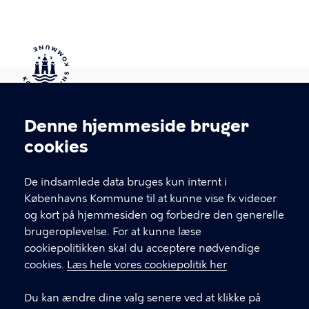
Kontakt Københavns Kommune
Denne hjemmeside bruger
Cookieindstillinger
cookies
T
33 66 33 66
l
Find andre kontakter her
f
De indsamlede data bruges kun internt i
.
Københavns Kommune til at kunne vise fx videoer
CVR-nummer
64942212
og kort på hjemmesiden og forbedre den generelle
brugeroplevelse. For at kunne læse
GENVEJE
cookiepolitikken skal du acceptere nødvendige
cookies.
Læs hele vores cookiepolitik her
Hvis du vil klage
Du kan ændre dine valg senere ved at klikke på
Digital Post