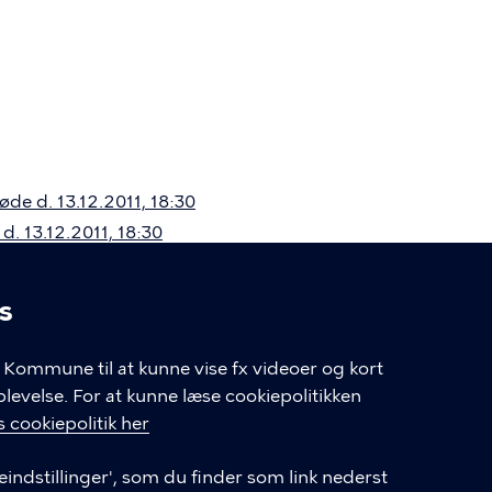
de d. 13.12.2011, 18:30
d. 13.12.2011, 18:30
s
linger
Kommune til at kunne vise fx videoer og kort
velse. For at kunne læse cookiepolitikken
GENVEJE
 cookiepolitik her
eindstillinger', som du finder som link nederst
Hvis du vil klage