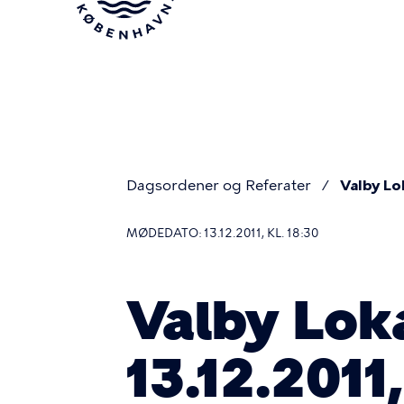
Gå
til
hovedindhold
Dagsordener og Referater
Valby Lo
Du
MØDEDATO: 13.12.2011, KL. 18:30
er
Valby Lok
her
13.12.2011