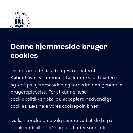
Kontakt Københavns Kommune
Denne hjemmeside bruger
Cookieindstillinger
cookies
T
33 66 33 66
l
Find andre kontakter her
f
De indsamlede data bruges kun internt i
.
Københavns Kommune til at kunne vise fx videoer
CVR-nummer
64942212
og kort på hjemmesiden og forbedre den generelle
brugeroplevelse. For at kunne læse
GENVEJE
cookiepolitikken skal du acceptere nødvendige
cookies.
Læs hele vores cookiepolitik her
Hvis du vil klage
Du kan ændre dine valg senere ved at klikke på
Digital Post
'Cookieindstillinger', som du finder som link
Databeskyttelse