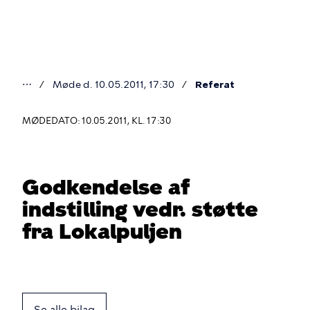
Gå
til
hovedindhold
⋯
Møde d. 10.05.2011, 17:30
Referat
Du
er
MØDEDATO: 10.05.2011, KL. 17:30
her
Godkendelse af
indstilling vedr. støtte
fra Lokalpuljen