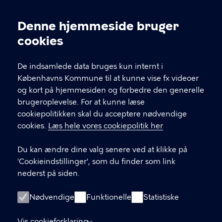
Kontakt Københavns Kommune
Denne hjemmeside bruger
Cookieindstillinger
cookies
T
33 66 33 66
l
Find andre kontakter her
f
De indsamlede data bruges kun internt i
.
Københavns Kommune til at kunne vise fx videoer
CVR-nummer
64942212
og kort på hjemmesiden og forbedre den generelle
brugeroplevelse. For at kunne læse
GENVEJE
cookiepolitikken skal du acceptere nødvendige
cookies.
Læs hele vores cookiepolitik her
Hvis du vil klage
Du kan ændre dine valg senere ved at klikke på
Digital Post
'Cookieindstillinger', som du finder som link
Databeskyttelse
nederst på siden.
Job
Nødvendige
Funktionelle
Statistiske
Tilgængelighedserklæring
Vis cookieforklaring