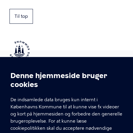
Til top
Kontakt Københavns Kommune
Denne hjemmeside bruger
Cookieindstillinger
cookies
T
33 66 33 66
l
Find andre kontakter her
f
De indsamlede data bruges kun internt i
.
Københavns Kommune til at kunne vise fx videoer
CVR-nummer
64942212
og kort på hjemmesiden og forbedre den generelle
brugeroplevelse. For at kunne læse
GENVEJE
cookiepolitikken skal du acceptere nødvendige