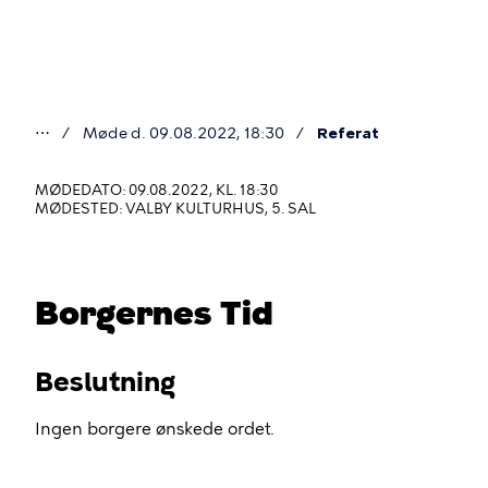
Gå
til
hovedindhold
⋯
Møde d. 09.08.2022, 18:30
Referat
Du
er
MØDEDATO: 09.08.2022, KL. 18:30
MØDESTED: VALBY KULTURHUS, 5. SAL
her
Borgernes Tid
Beslutning
Ingen borgere ønskede ordet.