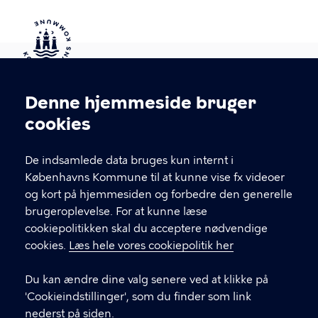
Kontakt Københavns Kommune
Denne hjemmeside bruger
Cookieindstillinger
cookies
T
33 66 33 66
l
Find andre kontakter her
f
De indsamlede data bruges kun internt i
.
Københavns Kommune til at kunne vise fx videoer
CVR-nummer
64942212
og kort på hjemmesiden og forbedre den generelle
brugeroplevelse. For at kunne læse
GENVEJE
cookiepolitikken skal du acceptere nødvendige
cookies.
Læs hele vores cookiepolitik her
Hvis du vil klage
Du kan ændre dine valg senere ved at klikke på
Digital Post
'Cookieindstillinger', som du finder som link
Databeskyttelse
nederst på siden.