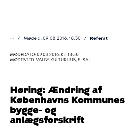
Gå
til
hovedindhold
⋯
Møde d. 09.08.2016, 18:30
Referat
Du
er
MØDEDATO: 09.08.2016, KL. 18:30
MØDESTED: VALBY KULTURHUS, 5. SAL
her
Høring: Ændring af
Københavns Kommunes
bygge- og
anlægsforskrift