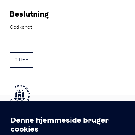
Beslutning
Godkendt
Til top
Kontakt Københavns Kommune
Denne hjemmeside bruger
Cookieindstillinger
cookies
T
33 66 33 66