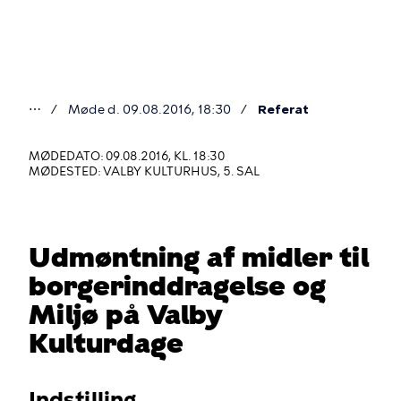
Gå
til
hovedindhold
⋯
Møde d. 09.08.2016, 18:30
Referat
Du
er
MØDEDATO: 09.08.2016, KL. 18:30
MØDESTED: VALBY KULTURHUS, 5. SAL
her
Udmøntning af midler til
borgerinddragelse og
Miljø på Valby
Kulturdage
Indstilling