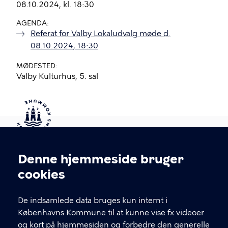
08.10.2024, kl. 18:30
AGENDA
Referat for Valby Lokaludvalg møde d.
08.10.2024, 18:30
MØDESTED
Valby Kulturhus, 5. sal
Kontakt Københavns Kommune
Denne hjemmeside bruger
Cookieindstillinger
cookies
T
33 66 33 66
l
Find andre kontakter her
f
De indsamlede data bruges kun internt i
.
Københavns Kommune til at kunne vise fx videoer
CVR-nummer
64942212
og kort på hjemmesiden og forbedre den generelle