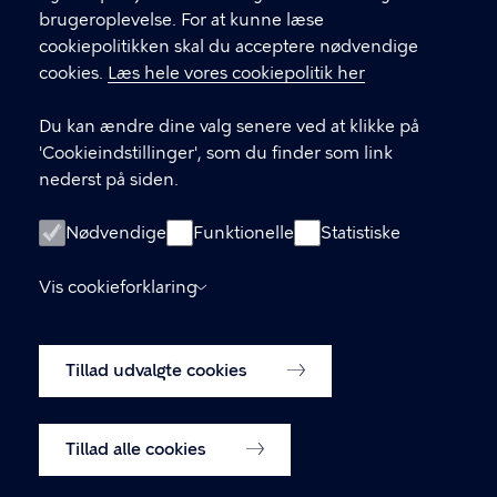
brugeroplevelse. For at kunne læse
GENVEJE
cookiepolitikken skal du acceptere nødvendige
cookies.
Læs hele vores cookiepolitik her
Hvis du vil klage
Du kan ændre dine valg senere ved at klikke på
Digital Post
'Cookieindstillinger', som du finder som link
Databeskyttelse
nederst på siden.
Job
Nødvendige
Funktionelle
Statistiske
Tilgængelighedserklæring
Vis cookieforklaring
Om hjemmesiden
English
Cookiepolitik
Tillad udvalgte cookies
Cookieindstillinger
Tillad alle cookies