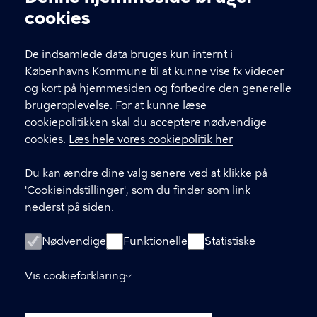
Cookieindstillinger
cookies
T
33 66 33 66
l
Find andre kontakter her
f
De indsamlede data bruges kun internt i
.
Københavns Kommune til at kunne vise fx videoer
CVR-nummer
64942212
og kort på hjemmesiden og forbedre den generelle
brugeroplevelse. For at kunne læse
GENVEJE
cookiepolitikken skal du acceptere nødvendige
cookies.
Læs hele vores cookiepolitik her
Hvis du vil klage
Du kan ændre dine valg senere ved at klikke på
Digital Post
'Cookieindstillinger', som du finder som link
Databeskyttelse
nederst på siden.
Job
Nødvendige
Funktionelle
Statistiske
Tilgængelighedserklæring
Vis cookieforklaring
Om hjemmesiden
English