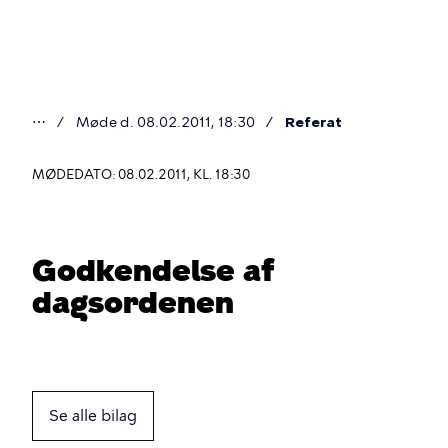
Gå
til
hovedindhold
⋯
Møde d. 08.02.2011, 18:30
Referat
Du
er
MØDEDATO: 08.02.2011, KL. 18:30
her
Godkendelse af
dagsordenen
Se alle bilag