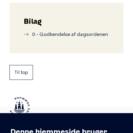
Bilag
0 - Godkendelse af dagsordenen
Til top
Kontakt Københavns Kommune
Denne hjemmeside bruger