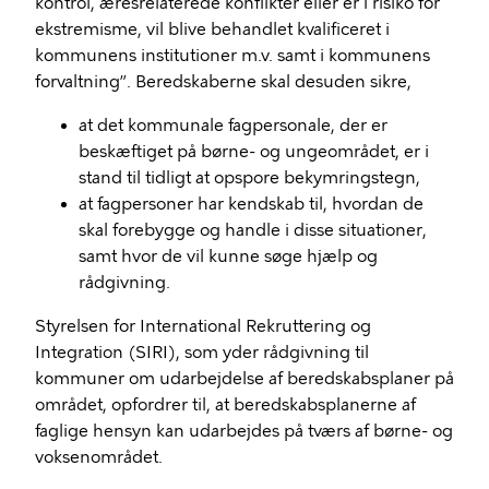
kontrol, æresrelaterede konflikter eller er i risiko for
ekstremisme, vil blive behandlet kvalificeret i
kommunens institutioner m.v. samt i kommunens
forvaltning”. Beredskaberne skal desuden sikre,
at det kommunale fagpersonale, der er
beskæftiget på børne- og ungeområdet, er i
stand til tidligt at opspore bekymringstegn,
at fagpersoner har kendskab til, hvordan de
skal forebygge og handle i disse situationer,
samt hvor de vil kunne søge hjælp og
rådgivning.
Styrelsen for International Rekruttering og
Integration (SIRI), som yder rådgivning til
kommuner om udarbejdelse af beredskabsplaner på
området, opfordrer til, at beredskabsplanerne af
faglige hensyn kan udarbejdes på tværs af børne- og
voksenområdet.