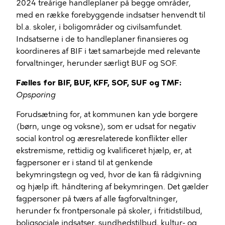
2024 treårige handleplaner på begge områder,
med en række forebyggende indsatser henvendt til
bl.a. skoler, i boligområder og civilsamfundet.
Indsatserne i de to handleplaner finansieres og
koordineres af BIF i tæt samarbejde med relevante
forvaltninger, herunder særligt BUF og SOF.
Fælles for BIF, BUF, KFF, SOF, SUF og TMF:
Opsporing
Forudsætning for, at kommunen kan yde borgere
(børn, unge og voksne), som er udsat for negativ
social kontrol og æresrelaterede konflikter eller
ekstremisme, rettidig og kvalificeret hjælp, er, at
fagpersoner er i stand til at genkende
bekymringstegn og ved, hvor de kan få rådgivning
og hjælp ift. håndtering af bekymringen. Det gælder
fagpersoner på tværs af alle fagforvaltninger,
herunder fx frontpersonale på skoler, i fritidstilbud,
boligsociale indsatser, sundhedstilbud, kultur- og