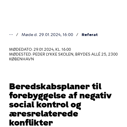
Gå
til
hovedindhold
⋯
Møde d. 29.01.2024, 16:00
Referat
Du
er
MØDEDATO: 29.01.2024, KL. 16:00
MØDESTED: PEDER LYKKE SKOLEN, BRYDES ALLÉ 25, 2300
her
KØBENHAVN
Beredskabsplaner til
forebyggelse af negativ
social kontrol og
æresrelaterede
konflikter