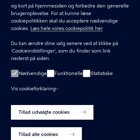
CVR-nummer
64942212
og kort på hjemmesiden og forbedre den generelle
brugeroplevelse. For at kunne læse
GENVEJE
cookiepolitikken skal du acceptere nødvendige
cookies.
Læs hele vores cookiepolitik her
Hvis du vil klage
Du kan ændre dine valg senere ved at klikke på
Digital Post
'Cookieindstillinger', som du finder som link
Databeskyttelse
nederst på siden.
Job
Nødvendige
Funktionelle
Statistiske
Tilgængelighedserklæring
Vis cookieforklaring
Om hjemmesiden
English
Cookiepolitik
Tillad udvalgte cookies
Cookieindstillinger
Tillad alle cookies