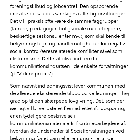
foreningstilbud og jobcentret. Den opsporende
indsats skal således varetages i alle fagforvaltninger.
Det vil i praksis ofte være de samme faggrupper
(lærere, pædagoger, boligsociale medarbejdere,
beskæftigelseskonsulenter mv.), som skal kende til
bekymringstegn og handlemuligheder for negativ
social kontrol/æresrelaterede konflikter såvel som
ekstremisme. Dette vil blive indtænkt i
kommunikationsindsatsen i de enkelte forvaltninger
(jf. ’Videre proces’).
Som nævnt indledningsvist lever kommunen med
de allerede eksisterende tilbud og vejledninger i høj
grad op til den skærpede lovgivning. Det, som der
særligt vil blive justeret fremadrettet ift. opsporing,
er en tydeligere beskrivelse i
kommunikationsmateriale til frontmedarbejdere af,
hvordan de underretter til Socialforvaltningen ved
bekymring for et barn eller en ung - herunder