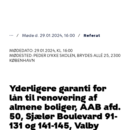
Gå
til
hovedindhold
⋯
Møde d. 29.01.2024, 16:00
Referat
Du
er
MØDEDATO: 29.01.2024, KL. 16:00
MØDESTED: PEDER LYKKE SKOLEN, BRYDES ALLÉ 25, 2300
her
KØBENHAVN
Yderligere garanti for
lån til renovering af
almene boliger, AAB afd.
50, Sjælør Boulevard 91-
131 og 141-145, Valby