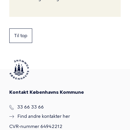
Til top
Kontakt Københavns Kommune
T
33 66 33 66
l
Find andre kontakter her
f
.
CVR-nummer
64942212