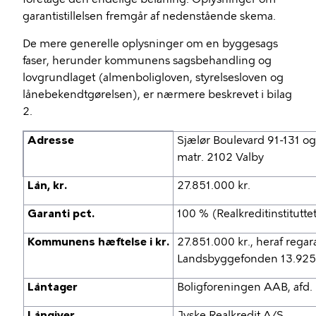
garantistillelsen fremgår af nedenstående skema.
De mere generelle oplysninger om en byggesags
faser, herunder kommunens sagsbehandling og
lovgrundlaget (almenboligloven, styrelsesloven og
lånebekendtgørelsen), er nærmere beskrevet i bilag
2.
Adresse
Sjælør Boulevard 91-131 og
matr. 2102 Valby
Lån, kr.
27.851.000 kr.
Garanti pct.
100 % (Realkreditinstitutt
Kommunens hæftelse i kr.
27.851.000 kr., heraf regara
Landsbyggefonden 13.925
Låntager
Boligforeningen AAB, afd.
Långiver
Jyske Realkredit A/S