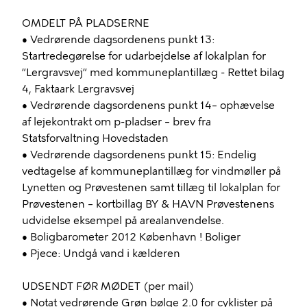
OMDELT PÅ PLADSERNE
• Vedrørende dagsordenens punkt 13:
Startredegørelse for udarbejdelse af lokalplan for
”Lergravsvej” med kommuneplantillæg - Rettet bilag
4, Faktaark Lergravsvej
• Vedrørende dagsordenens punkt 14– ophævelse
af lejekontrakt om p-pladser – brev fra
Statsforvaltning Hovedstaden
• Vedrørende dagsordenens punkt 15: Endelig
vedtagelse af kommuneplantillæg for vindmøller på
Lynetten og Prøvestenen samt tillæg til lokalplan for
Prøvestenen – kortbillag BY & HAVN Prøvestenens
udvidelse eksempel på arealanvendelse.
• Boligbarometer 2012 København ! Boliger
• Pjece: Undgå vand i kælderen
UDSENDT FØR MØDET (per mail)
• Notat vedrørende Grøn bølge 2.0 for cyklister på