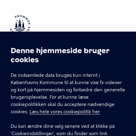
Kontakt Københavns Kommune
Denne hjemmeside bruger
Cookieindstillinger
cookies
T
33 66 33 66
l
Find andre kontakter her
f
De indsamlede data bruges kun internt i
.
Københavns Kommune til at kunne vise fx videoer
CVR-nummer
64942212
og kort på hjemmesiden og forbedre den generelle
brugeroplevelse. For at kunne læse
GENVEJE
cookiepolitikken skal du acceptere nødvendige
cookies.
Læs hele vores cookiepolitik her
Hvis du vil klage
Du kan ændre dine valg senere ved at klikke på
Digital Post
'Cookieindstillinger', som du finder som link