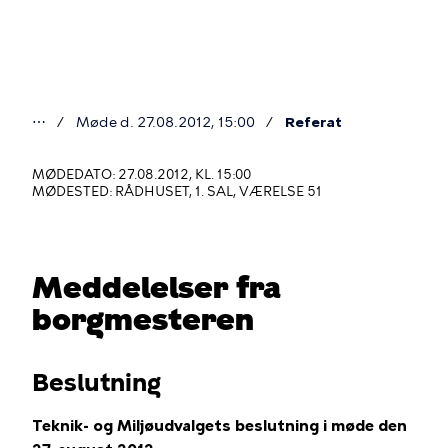
Gå
til
hovedindhold
⋯
Møde d. 27.08.2012, 15:00
Referat
Du
er
MØDEDATO: 27.08.2012, KL. 15:00
MØDESTED: RÅDHUSET, 1. SAL, VÆRELSE 51
her
Meddelelser fra
borgmesteren
Beslutning
Teknik- og Miljøudvalgets beslutning i møde den