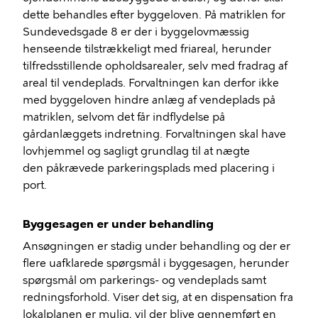
dette behandles efter byggeloven. På matriklen for
Sundevedsgade 8
er
der i byggelovmæssig
henseende
tilstrækkeligt
med
friareal, herunder
tilfredsstillende opholdsarealer, selv med
fradrag
af
areal til vendeplads. F
orvaltningen
kan
derfor
ikke
med
byggeloven hindre anlæg af
vendeplads
på
matrikl
en, selvom det får indflydelse på
gårdanlæggets indretning.
Forvaltningen skal have
lov
hjemmel og sagligt grundlag til at nægte
den
påkrævede
parkeringsplads
med placering i
port
.
Byggesagen er under behandling
Ansøgningen er stadig under behandling og der er
flere uafklarede spørgsmål i byggesagen, herunder
spørgsmål om parkerings- og vendeplads samt
redningsforhold.
V
iser
det
sig, at en dispensation fra
lokalplanen er mulig,
vil der blive gennemført en