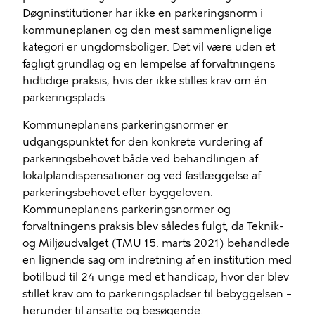
Døgninstitutioner har ikke en parkeringsnorm i
kommuneplanen og
den mest sammenlignelige
kategori er ungdomsboliger.
Det vil være uden et
fagligt grundlag og
en lempelse af forvaltningens
hidtidige praksis
, h
vis der ikke stilles krav om én
parkeringsplads
.
Kommuneplanens parkeringsnormer
er
udgangspunktet for den konkrete vurdering af
parkeringsbehovet både ved behandlingen af
lokalplandispensationer og ved fastlæggelse af
parkeringsbehovet efter byggeloven.
Kommuneplanens parkeringsnormer og
forvaltningens praksis blev således fulgt, da Teknik-
og Miljøudvalget (TMU 15. marts 2021) behandlede
en lignende sag om indretning af en
institution
med
botilbud til 24 unge med et handicap
, hvor der blev
stillet krav om to parkeringspladser til bebyggelsen –
herunder til ansatte og besøgende
.