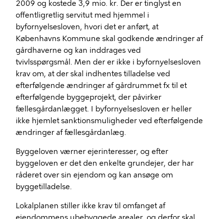
2009 og kostede 3,9 mio. kr. Der
er tinglyst en
offentligretlig servitut med hjemmel i
byfornyelsesloven, hvori det er anført, at
Københavns Kommune skal godkende ændringer af
gårdhaverne og kan inddrages ved
tvivlsspørgsmål
.
Men d
er er ikke
i
byfornyelsesloven
krav om, at der skal indhentes tilladelse
ved
efterfølgende ændringer af gårdrummet fx
til et
efterfølgende byggeprojekt
, der påvirker
fællesgårdanlægget
.
I byfornyelsesloven er heller
ikke hjemlet sanktionsmuligheder ved efterfølgende
ændringer af fællesgårdanlæg
.
Byggeloven værner ejerinteresser, og efter
byggeloven er det
den enkelte grundejer, der har
råderet over sin ejendom
og
kan ansøge om
byggetilladelse
.
Lokalplanen stiller ikke krav til omfanget af
ejendommens ubebyggede arealer, og derfor skal