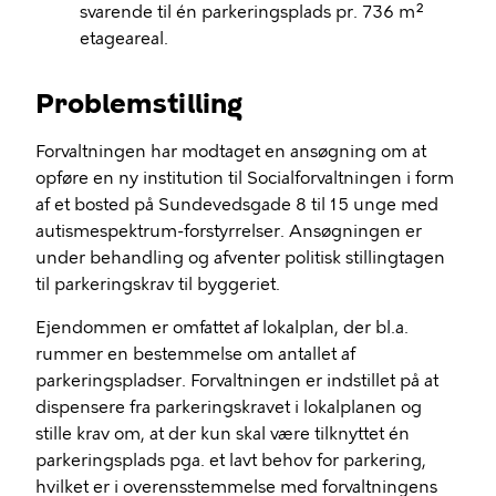
svarende til én parkeringsplads pr. 736 m
²
etageareal
.
Problemstilling
Forvaltningen har modtaget en ansøgning
om at
opføre
en
ny institution
til Socialforvaltningen
i form
af
et
bo
sted
på
S
undeve
ds
gade
8
til
15
unge med
a
utisme
s
pektrum
-
f
orstyrrelser
.
Ansøgningen er
under behandling
og afventer politisk stillingtagen
til parkeringskrav til byggeriet
.
Ejendommen er omfattet af
l
okalplan, der bl.a.
rummer
en
bestemmelse
om antallet af
parkeringspladser. Forvaltningen er indstillet på at
dispensere fra parkeringskravet i lokalplanen og
stille krav om, at der kun skal være tilknyttet én
parkeringsplads pga. et lavt behov for parkering,
hvilket er i overensstemmelse med forvaltningens