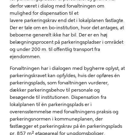
d
erfor været i dialog med forvaltningen om
mulighed for dispensation
til et
lavere
parkerings
krav
end det i lokalplanen fastlagte
.
Der er tale om en bo-institution, hvor det antages
,
at
beboerne generelt ikke har bil. Der er en høj
belægningsprocent på parkeringspladser i området
og under 200 m. til offentlig transport fra
ejendommen
.
F
orvaltningen
har i
dialog
en
med bygherre oplyst, at
parkeringskravet kan opfyldes, hvis der opføres én
parkeringsplads
, som forvaltningen vurderer,
dækker
parkeringsbehov til personale
og
besøgende til institutionen
.
Dispensation fra
lokalplanen til én parkeringsplads er i
overensstemmelse med forvaltningens praksis og
parkeringsnormen i kommuneplanen, der
fastlægger et parkeringskrav på
én
parkerings
plads
pr. 857 m
²
etageareal for ungdomsboliger
.