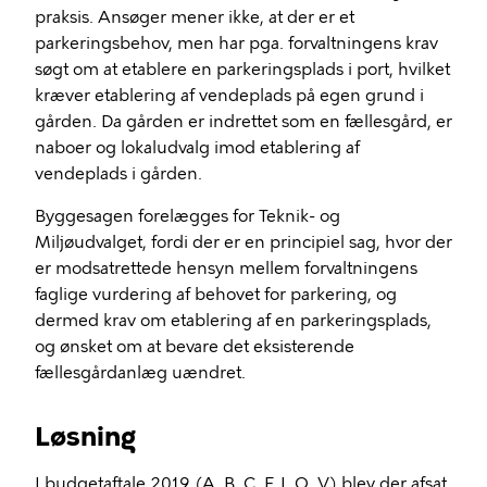
praksis. Ansøger mener ikke, at der er et
parkeringsbehov, men har pga. forvaltningens krav
søgt om at e
tablere
en
parkeringsplads i port
, hvilket
kræver
etablering af vendeplads
på egen grund
i
gården. Da gården er indrettet som en fællesgård, er
naboer og lokaludvalg imod etablering af
vendeplads i gården.
Byggesagen
forelægges for Teknik- og
Miljøudvalget
, fordi der er
en principiel sag, hvor der
er modsatrette
de
h
e
nsyn
mellem
forvaltningens
faglige vurdering af behovet for parkering
,
og
dermed krav
om etablering af en parkeringsplads
,
og
ønsket om
at
bevare
det
eksisterende
fællesgårdanlæg
uændret
.
Løsning
I budgetaftale 2019
(
A, B,
C,
F,
I, O, V
)
blev der afsat