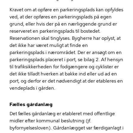
Kravet om at opføre en parkeringsplads kan opfyldes
ved, at der opføres en parkeringsplads på egen
grund, eller hvis der på en nærliggende grund er
reserveret en parkeringsplads til bostedet.
Reservationen skal tinglyses.
Bygherre
har
oplyst, at
de
t ikke har været muligt at finde en
parkeringsplads i nærområdet. Der er ansøgt om en
parkeringsplads
placeret
i port
, se bilag 2
. Af hensyn
til trafiksikkerheden for fodgængere og cyklister er
det ikke tilladt hverken at bakke ind eller ud ad en
port, og derfor
er det nødvendigt at der etableres en
vendeplads i gården
.
Fælles
gård
anlæg
Det fælles gårdanlæg er etableret med offentlige
midler efter kommunal beslutning (jf.
byfornyelsesloven).
Gårdanlægget var færdiganlagt i