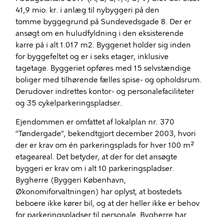
41,9 mio. kr. i anlæg til nybyggeri på
den
tomme
bygge
grund
på
Sundevedsgade 8
.
D
er er
ansøgt om
en huludfyldning i den eksisterende
karre på i
alt
1.017 m
2
. Byggeriet holder sig inden
for byggefelt
et og er
i
seks
etager
,
inklusive
tagetage.
Byggeriet opføres
med 15
selvstændige
boliger med tilhørende fælles spise- og opholdsrum.
Derudover indrettes
kontor- og personalefaciliteter
og 35 cykelparkeringspladser
.
Ejendommen er omfattet af
lokalplan
nr. 370
”Tøndergade”, bekendtgjort december 2003, hvori
der
er krav
om
én
parkeringsplads for hver 100 m
²
etageareal. Det betyder, at der for det
ansøgte
byggeri
er krav om i alt
10 parkeringspladser.
Bygherre
(Byggeri København,
Økonomiforvaltningen) har oplyst, at bostedets
beboere ikke kører bil, og at der
heller
ikke er behov
for parkeringspladser
til personale
.
B
ygherre
har