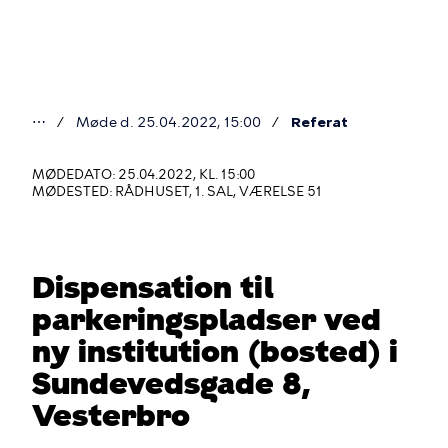
Gå
til
hovedindhold
⋯
Møde d. 25.04.2022, 15:00
Referat
Du
er
MØDEDATO: 25.04.2022, KL. 15:00
MØDESTED: RÅDHUSET, 1. SAL, VÆRELSE 51
her
Dispensation til
parkeringspladser ved
ny institution (bosted) i
Sundevedsgade 8,
Vesterbro