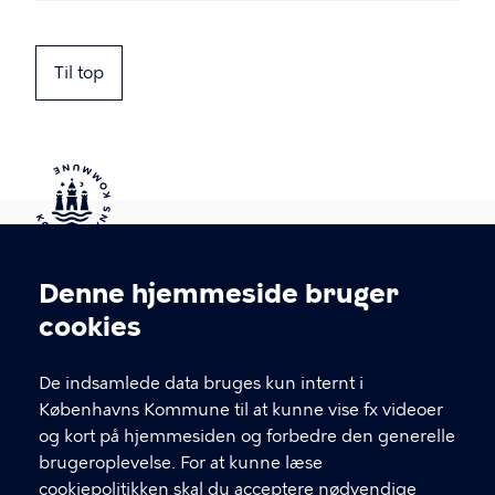
Til top
Kontakt Københavns Kommune
Denne hjemmeside bruger
Cookieindstillinger
cookies
T
33 66 33 66
l
Find andre kontakter her
f
De indsamlede data bruges kun internt i
.
Københavns Kommune til at kunne vise fx videoer
CVR-nummer
64942212
og kort på hjemmesiden og forbedre den generelle
brugeroplevelse. For at kunne læse
GENVEJE
cookiepolitikken skal du acceptere nødvendige