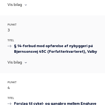
Vis bilag
PUNKT
3
TITEL
§ 14-forbud mod opførelse af nybyggeri på
Bjørnsonsvej 45C (Forfatterkvarteret), Valby
Vis bilag
PUNKT
4
TITEL
Forslag til cykel- og gangbro mellem Enghave