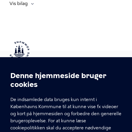
Vis bilag
Kontakt Københavns Kommune
Denne hjemmeside bruger
Cookieindstillinger
cookies
T
33 66 33 66
l
Find andre kontakter her
f
De indsamlede data bruges kun internt i
.
Københavns Kommune til at kunne vise fx videoer
CVR-nummer
64942212
og kort på hjemmesiden og forbedre den generelle
brugeroplevelse. For at kunne læse
GENVEJE
cookiepolitikken skal du acceptere nødvendige