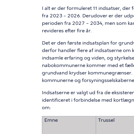
I alt er der formuleret 11 indsatser, de
fra 2023 – 2026. Derudover er der udpe
perioden fra 2027 – 2034, men som kan t
revideres efter fire år.
Det er den første indsatsplan for gr
derfor handler flere af indsatserne o
indsamle erfaring og viden, og styrke
nabokommunerne kommer med et fælle
grundvand krydser kommunegrænser. De
kommunerne og forsyningsselskaberne
Indsatserne er valgt ud fra de eksiste
identificeret i forbindelse med kortlæg
om:
Emne
Trussel