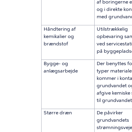
af boringerne 
og i direkte kon
med grundvan
Håndtering af
Utilstrækkelig
kemikalier og
opbevaring sam
brændstof
ved servicestat
på byggeplads
Bygge- og
Der benyttes fo
anlægsarbejde
typer material
kommer i kont
grundvandet o
afgive kemiske 
til grundvandet
Større dræn
De påvirker
grundvandets
strømningsveje