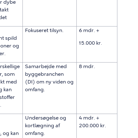
er dybe
takt
det
Fokuseret tilsyn.
6 mdr. +
t spild
15.000 kr.
ioner og
er.
rskellige
Samarbejde med
8 mdr.
er, som
byggebranchen
akt med
(DI) om ny viden og
g kan
omfang.
stoffer
.
Undersøgelse og
4 mdr. +
kortlægning af
200.000 kr.
, og kan
omfang.