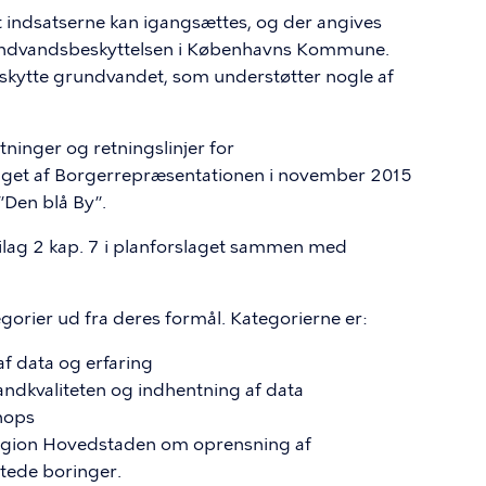
t indsatserne kan igangsættes, og der angives
rundvandsbeskyttelsen i Københavns Kommune.
eskytte grundvandet, som understøtter nogle af
inger og retningslinjer for
aget af Borgerrepræsentationen i november 2015
”Den blå By”.
ilag 2 kap. 7 i planforslaget sammen med
egorier ud fra deres formål. Kategorierne er:
f data og erfaring
andkvaliteten og indhentning af data
hops
gion Hovedstaden om oprensning af
ttede boringer.