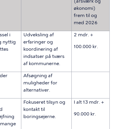
(årsværk og
økonomi)
frem til og
med 2026
ssel i
Udveksling af
2 mdr. +
g nyttig
erfaringer og
100.000 kr.
ttes
koordinering af
indsatser på tværs
af kommunerne.
 der
Afsøgning af
muligheder for
alternativer.
Fokuseret tilsyn og
I alt 13 mdr. +
ed
kontakt til
90.000 kr.
øjfning
boringsejerne.
a mange