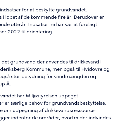
e indsatser for at beskytte grundvandet.
s i løbet af de kommende fire år. Derudover er
gende otte år. Indsatserne har været forelagt
er 2022 til orientering.
et grundvand der anvendes til drikkevand i
rederiksberg Kommune, men også til Hvidovre og
også stor betydning for vandmængden og
up Å.
dvandet har Miljøstyrelsen udpeget
er er særlige behov for grundvandsbeskyttelse.
e om udpegning af drikkevandsressourcer.
igger indenfor de områder, hvorfra der indvindes