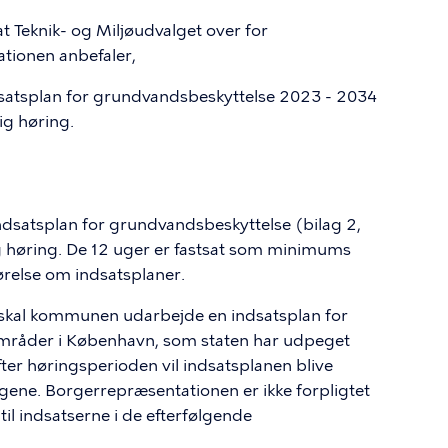
 at Teknik- og Miljøudvalget over for
ionen anbefaler,
ndsatsplan for grundvandsbeskyttelse 2023 - 2034
ig høring.
il indsatsplan for grundvandsbeskyttelse (bilag 2,
lig høring. De 12 uger er fastsat som minimums
gørelse om indsatsplaner.
3 skal kommunen udarbejde en indsatsplan for
områder i København, som staten har udpeget
Efter høringsperioden vil indsatsplanen blive
lgene. Borgerrepræsentationen er ikke forpligtet
til indsatserne i de efterfølgende