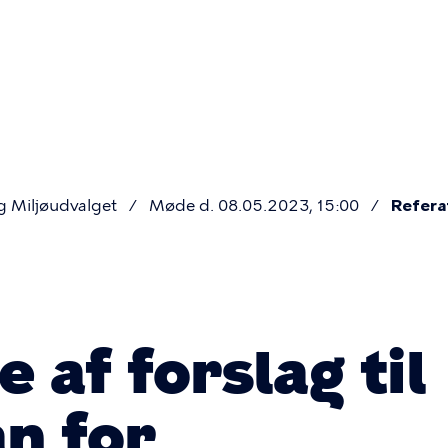
Primær
navigatio
g Miljøudvalget
Møde d. 08.05.2023, 15:00
Refera
 af forslag til
an for