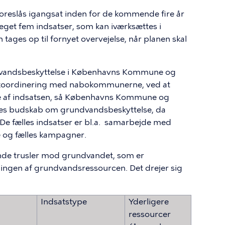
r foreslås igangsat inden for de kommende fire år
get fem indsatser, som kan iværksættes i
ages op til fornyet overvejelse, når planen skal
undvandsbeskyttelse i Københavns Kommune og
m koordinering med nabokommunerne, ved at
lse af indsatsen, så Københavns Kommune og
s budskab om grundvandsbeskyttelse, da
 fælles indsatser er bl.a. samarbejde med
 og fælles kampagner.
rende trusler mod grundvandet, som er
ningen af grundvandsressourcen. Det drejer sig
Indsatstype
Yderligere
ressourcer