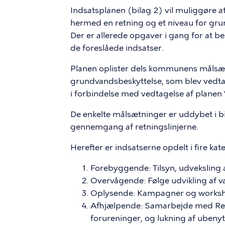
Indsatsplanen (bilag 2) vil muliggøre a
hermed en retning og et niveau for g
Der er allerede opgaver i gang for at b
de foreslåede indsatser.
Planen oplister dels kommunens målsætn
grundvandsbeskyttelse, som blev vedt
i forbindelse med vedtagelse af planen 
De enkelte målsætninger er uddybet i b
gennemgang af retningslinjerne.
Herefter er indsatserne opdelt i fire kat
Forebyggende: Tilsyn, udveksling a
Overvågende: Følge udvikling af v
Oplysende: Kampagner og works
Afhjælpende: Samarbejde med Re
forureninger, og lukning af ubeny