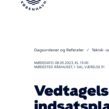
Gå
til
hovedindhold
Dagsordener og Referater
Teknik- o
Du
MØDEDATO: 08.05.2023, KL. 15:00
MØDESTED: RÅDHUSET, 1. SAL, VÆRELSE 51
er
Vedtagelse
her
indsatspl