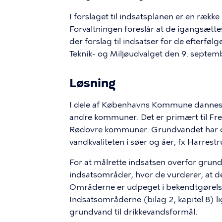
I forslaget til indsatsplanen er en rækk
Forvaltningen foreslår at de igangsætte
der forslag til indsatser for de efterføl
Teknik- og Miljøudvalget den 9. septemb
Løsning
I dele af Københavns Kommune dannes d
andre kommuner. Det er primært til F
Rødovre kommuner. Grundvandet har 
vandkvaliteten i søer og åer, fx Harrestr
For at målrette indsatsen overfor grun
indsatsområder, hvor de vurderer, at d
Områderne er udpeget i bekendtgørels
Indsatsområderne (bilag 2, kapitel 8) l
grundvand til drikkevandsformål.