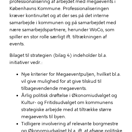
professionalisering af arbejdet med megaevents i
Københavns Kommune. Professionaliseringen
kræver kontinuitet og at der ses på det interne
samarbejde i kommunen og på samarbejdet med
nære samarbejdspartnere, herunder WoCo, som
spiller en stor rolle særligt ift. tiltrækningen af
events.
Bilaget til strategien (bilag 4) indeholder bl.a.
initiativer vedr.:
Nye kriterier for Megaeventpuljen, hvilket bl.a.
vil give mulighed for at give tilskud til
tilbagevendende megaevents.
Årlig politisk drøftelse i Økonomiudvalget og
Kultur- og Fritidsudvalget om kommunens
strategiske arbejde med at tiltrække større
megaevents til byen.
Tidligere involvering af relevante borgmestre
og Økonomiudvalget bl.a. ift. at afsøge politiske