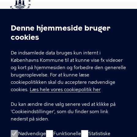
Kontakt Københavns Kommune
Denne hjemmeside bruger
Cookieindstillinger
cookies
T
33 66 33 66
l
Find andre kontakter her
f
De indsamlede data bruges kun internt i
.
Københavns Kommune til at kunne vise fx videoer
CVR-nummer
64942212
og kort på hjemmesiden og forbedre den generelle
brugeroplevelse. For at kunne læse
GENVEJE
cookiepolitikken skal du acceptere nødvendige
cookies.
Læs hele vores cookiepolitik her
Hvis du vil klage
Du kan ændre dine valg senere ved at klikke på
Digital Post
'Cookieindstillinger', som du finder som link
Databeskyttelse
nederst på siden.
Job
Nødvendige
Funktionelle
Statistiske