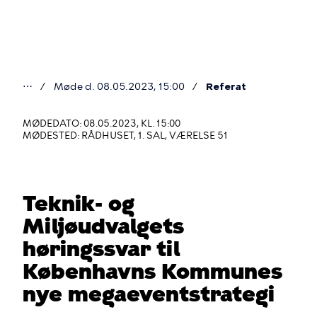
Gå
til
hovedindhold
⋯
Møde d. 08.05.2023, 15:00
Referat
Du
er
MØDEDATO: 08.05.2023, KL. 15:00
MØDESTED: RÅDHUSET, 1. SAL, VÆRELSE 51
her
Teknik- og
Miljøudvalgets
høringssvar til
Københavns Kommunes
nye megaeventstrategi