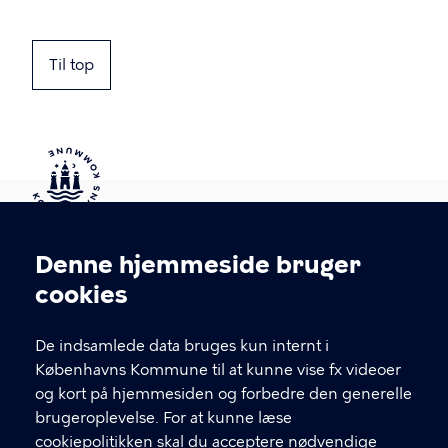
Til top
Kontakt Københavns Kommune
Denne hjemmeside bruger
Cookieindstillinger
cookies
T
33 66 33 66
l
Find andre kontakter her
f
De indsamlede data bruges kun internt i
.
Københavns Kommune til at kunne vise fx videoer
CVR-nummer
64942212
og kort på hjemmesiden og forbedre den generelle
brugeroplevelse. For at kunne læse
GENVEJE
cookiepolitikken skal du acceptere nødvendige