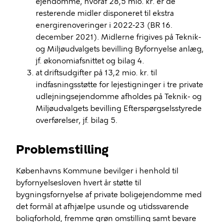
ejendomme, hvoraf 28,5 mio. kr. er de
resterende midler disponeret til ekstra
energirenoveringer i 2022-23 (BR 16.
december 2021). Midlerne frigives på Teknik-
og Miljøudvalgets bevilling Byfornyelse anlæg,
jf. økonomiafsnittet og bilag 4.
at driftsudgifter på 13,2 mio. kr. til
indfasningsstøtte for lejestigninger i tre private
udlejningsejendomme afholdes på Teknik- og
Miljøudvalgets bevilling Efterspørgselsstyrede
overførelser, jf. bilag 5.
Problemstilling
Københavns Kommune bevilger i henhold til
byfornyelsesloven hvert år støtte til
bygningsfornyelse af private boligejendomme med
det formål at afhjælpe usunde og utidssvarende
boligforhold, fremme grøn omstilling samt bevare