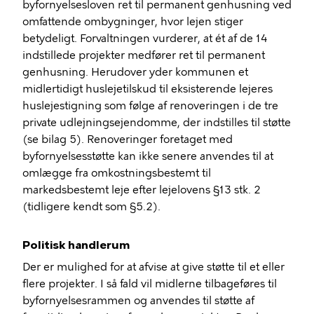
byfornyelsesloven ret til permanent genhusning ved
omfattende ombygninger, hvor lejen stiger
betydeligt. Forvaltningen vurderer, at ét af de 14
indstillede projekter medfører ret til permanent
genhusning. Herudover yder kommunen et
midlertidigt huslejetilskud til eksisterende lejeres
huslejestigning som følge af renoveringen i de tre
private udlejningsejendomme, der indstilles til støtte
(se bilag 5). Renoveringer foretaget med
byfornyelsesstøtte kan ikke senere anvendes til at
omlægge fra omkostningsbestemt til
markedsbestemt leje efter lejelovens §13 stk. 2
(tidligere kendt som §5.2).
Politisk handlerum
Der er mulighed for at afvise at give støtte til et eller
flere projekter. I så fald vil midlerne tilbageføres til
byfornyelsesrammen og anvendes til støtte af