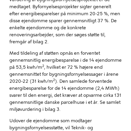
medtaget. Byfornyelsesprojekter sigter generelt
efter energibesparelser på minimum 20-25 %, men
disse ejendomme sparer gennemsnitligt 37 %. De
enkelte ejendomme og de konkrete
renoveringsarbejder, som der søges støtte til,
fremgår af bilag 2.
Med tildeling af støtten opnås en forventet
gennemsnitlig energibesparelse i de 14 ejendomme
2
på 53,5 kwh/m
, hvilket er 72 % højere end
gennemsnittet for bygningsfornyelsessager i årene
2
2020-22 (31 kwh/m
). Den samlede forventede
energibesparelse for de 14 ejendomme (2,4 MWh)
svarer til den energi, det kræver at opvarme cirka 131
gennemsnitlige danske parcelhuse i et år. Se samlet
miljøvurdering i bilag 3.
Udover de ejendomme som modtager
bygningsfornyelsesstøtte, vil Teknik- og