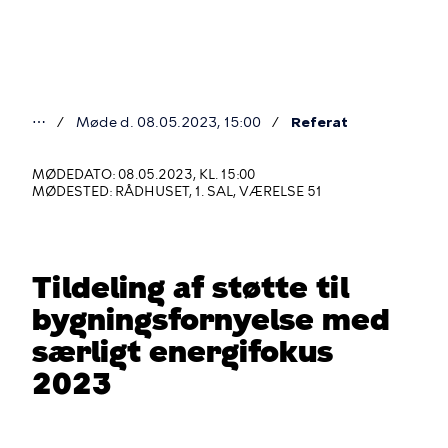
Gå
til
hovedindhold
⋯
Møde d. 08.05.2023, 15:00
Referat
Du
er
MØDEDATO: 08.05.2023, KL. 15:00
MØDESTED: RÅDHUSET, 1. SAL, VÆRELSE 51
her
Tildeling af støtte til
bygningsfornyelse med
særligt energifokus
2023