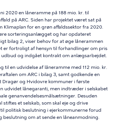
i 2020 en låneramme på 188 mio. kr. til
taffald på ARC. Siden har projektet været sat på
m Klimaplan for en grøn affaldssektor fra 2020.
blere sorteringsanlægget og har opdateret
ligt bilag 2, viser behov for at øge lånerammen
aget er fortroligt af hensyn til forhandlinger om pris
dt udbud og indgået kontrakt om anlægsarbejdet.
ng til en udvidelse af låneramme med 112 mio. kr.
 ejeraftalen om ARC i bilag 3, samt godkende en
 at Dragør og Hvidovre kommuner i første
n udvidet lånegaranti, men indtræder i selskabet
ationale genanvendelsesmålsætninger. Desuden
l stiftes et selskab, som skal eje og drive
il politisk beslutning i ejerkommunerne forud
ig beslutning om at sende en låneanmodning.