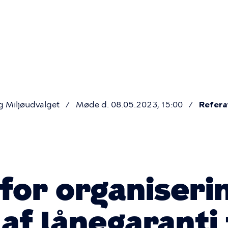
Primær
navigatio
g Miljøudvalget
Møde d. 08.05.2023, 15:00
Refera
for organiseri
af lånegaranti 