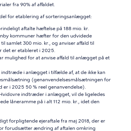
aler fra 90% af affaldet.
l for etablering af sorteringsanlægget:
ndeligt aftalte hæftelse på 188 mio. kr.
rnby kommuner hæfter for den udvidede
il samlet 300 mio. kr., og anviser affald til
r det er etableret i 2025.
ulighed for at anvise affald til anlægget på et
dtræde i anlægget i tilfælde af, at de ikke kan
esmålsætning (genanvendelsesmålsætningen for
ld er i 2025 50 % reel genanvendelse).
 Hvidovre indtræder i anlægget, vil de ligeledes
ede låneramme på i alt 112 mio. kr., idet den
gt forpligtende ejeraftale fra maj 2018, der er
for forudsætter ændring af aftalen omkring