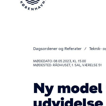
Gå
til
hovedindhold
Dagsordener og Referater
Teknik- o
Du
MØDEDATO: 08.05.2023, KL. 15:00
MØDESTED: RÅDHUSET, 1. SAL, VÆRELSE 51
er
Ny model 
her
udvidelse 