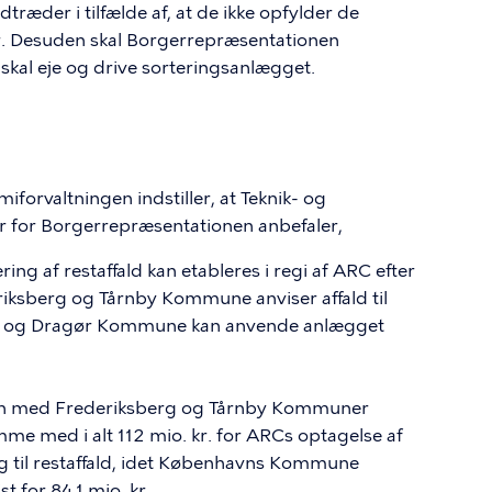
træder i tilfælde af, at de ikke opfylder de
. Desuden skal Borgerrepræsentationen
 skal eje og drive sorteringsanlægget.
forvaltningen indstiller, at Teknik- og
 for Borgerrepræsentationen anbefaler,
ring af restaffald kan etableres i regi af ARC efter
iksberg og Tårnby Kommune anviser affald til
re og Dragør Kommune kan anvende anlægget
 med Frederiksberg og Tårnby Kommuner
me med i alt 112 mio. kr. for
ARCs
optagelse af
læg til restaffald, idet Københavns Kommune
 for 84,1 mio. kr.