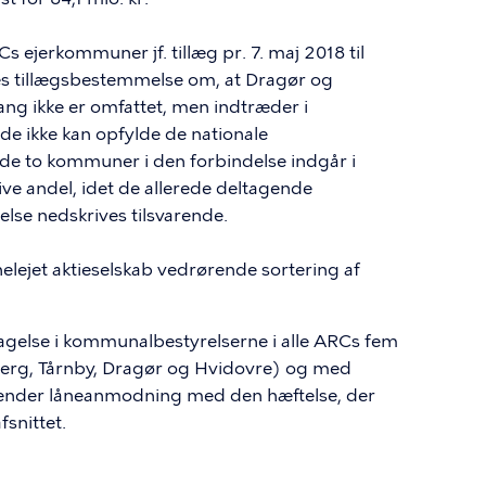
Cs
ejerkommuner jf. tillæg pr. 7. maj 2018 til
lføjes tillægsbestemmelse om, at Dragør og
g ikke er omfattet, men indtræder i
t de ikke kan opfylde de nationale
e to kommuner i den forbindelse indgår i
ive andel, idet de allerede deltagende
lse nedskrives tilsvarende.
helejet aktieselskab vedrørende sortering af
agelse i kommunalbestyrelserne i alle
ARCs
fem
rg, Tårnby, Dragør og Hvidovre) og med
ender låneanmodning med den hæftelse, der
snittet.