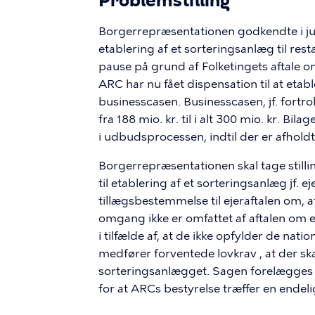
Problemstilling
Borgerrepræsentationen godkendte i jun
etablering af et sorteringsanlæg til res
pause på grund af Folketingets aftale o
ARC har nu fået dispensation til at eta
businesscasen. Businesscasen, jf. fortro
fra 188 mio. kr. til i alt 300 mio. kr. Bil
i udbudsprocessen, indtil der er afhol
Borgerrepræsentationen skal tage stilli
til etablering af et sorteringsanlæg jf.
tillægsbestemmelse til ejeraftalen om,
omgang ikke er omfattet af aftalen om e
i tilfælde af, at de ikke opfylder de n
medfører forventede
lovkrav ,
at der ska
sorteringsanlægget. Sagen forelægges t
for at
ARCs
bestyrelse træffer en endel