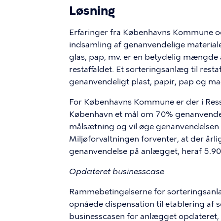
Løsning
Erfaringer fra Københavns Kommune og 
indsamling af genanvendelige materialer,
glas, pap, mv. er en betydelig mængde 
restaffaldet. Et sorteringsanlæg til re
genanvendeligt plast, papir, pap og ma
For Københavns Kommune er der i Ress
København et mål om 70% genanvendel
målsætning og vil øge genanvendelsen y
Miljøforvaltningen forventer, at der årli
genanvendelse på anlægget, heraf 5.900
Opdateret businesscase
Rammebetingelserne for sorteringsanlæ
opnåede dispensation til etablering af 
businesscasen for anlægget opdateret, jf