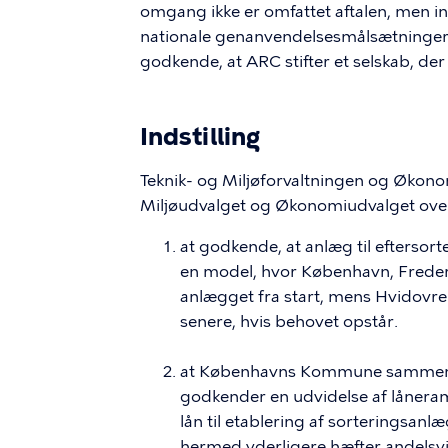
omgang ikke er omfattet aftalen, men ind
nationale genanvendelsesmålsætninger
godkende, at ARC stifter et selskab, der
Indstilling
Teknik- og Miljøforvaltningen og Økonomi
Miljøudvalget og Økonomiudvalget over
at godkende, at anlæg til eftersorte
en model, hvor København, Freder
anlægget fra start, mens Hvidov
senere, hvis behovet opstår.
at Københavns Kommune sammen
godkender en udvidelse af låneram
lån til etablering af sorteringsan
hermed yderligere hæfter andelsvist