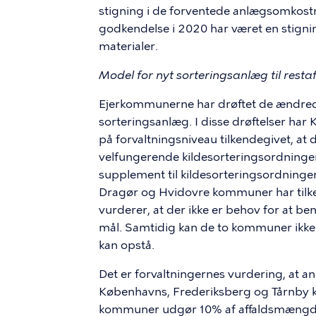
stigning i de forventede anlægsomkostn
godkendelse i 2020 har været en stigni
materialer.
Model for nyt sorteringsanlæg til resta
Ejerkommunerne har drøftet de ændrede 
sorteringsanlæg. I disse drøftelser h
på forvaltningsniveau tilkendegivet, at 
velfungerende kildesorteringsordninge
supplement til kildesorteringsordninger
Dragør og Hvidovre kommuner har tilk
vurderer, at der ikke er behov for at be
mål. Samtidig kan de to kommuner ikke
kan opstå.
Det er forvaltningernes vurdering, at an
Københavns, Frederiksberg og Tårnby k
kommuner udgør 10% af affaldsmængden