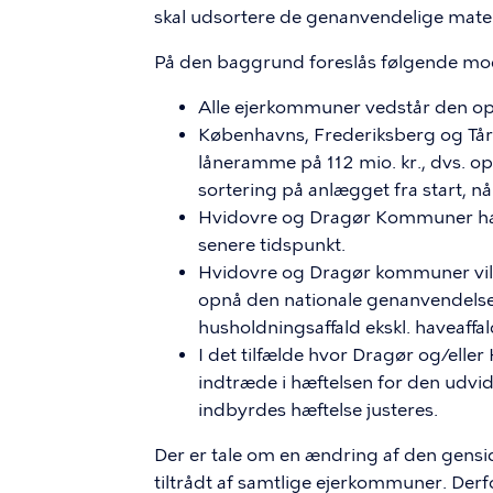
skal udsortere de genanvendelige materi
På den baggrund foreslås følgende mode
Alle ejerkommuner vedstår den opri
Københavns, Frederiksberg og Tå
låneramme på 112 mio. kr., dvs. op t
sortering på anlægget fra start, nå
Hvidovre og Dragør Kommuner har m
senere tidspunkt.
Hvidovre og Dragør kommuner vil in
opnå den nationale genanvendels
husholdningsaffald ekskl. haveaffa
I det tilfælde hvor Dragør og/eller
indtræde i hæftelsen for den udvid
indbyrdes hæftelse justeres.
Der er tale om en ændring af den gensidi
tiltrådt af samtlige ejerkommuner. Der