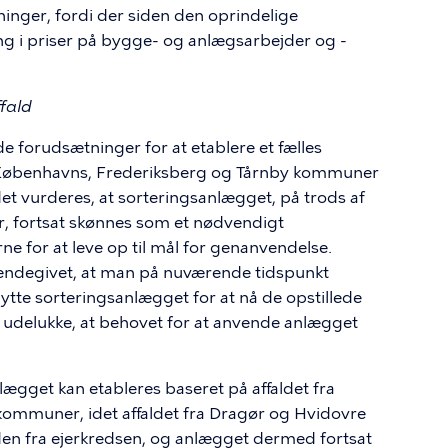
inger, fordi der siden den oprindelige
ng i priser på bygge- og anlægsarbejder og -
ffald
forudsætninger for at etablere et fælles
ar Københavns, Frederiksberg og Tårnby kommuner
det vurderes, at sorteringsanlægget, på trods af
r, fortsat skønnes som et nødvendigt
ne for at leve op til mål for genanvendelse.
endegivet, at man på nuværende tidspunkt
nytte sorteringsanlægget for at nå de opstillede
 udelukke, at behovet for at anvende anlægget
lægget kan etableres baseret på affaldet fra
ommuner, idet affaldet fra Dragør og Hvidovre
 fra ejerkredsen, og anlægget dermed fortsat