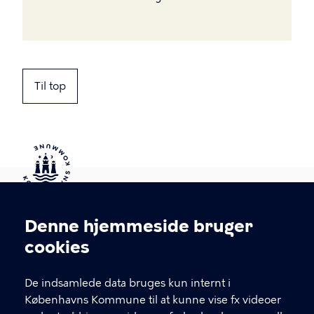
Til top
Kontakt Københavns Kommune
Denne hjemmeside bruger
Cookieindstillinger
cookies
T
33 66 33 66
l
Find andre kontakter her
f
De indsamlede data bruges kun internt i
.
Københavns Kommune til at kunne vise fx videoer
CVR-nummer
64942212