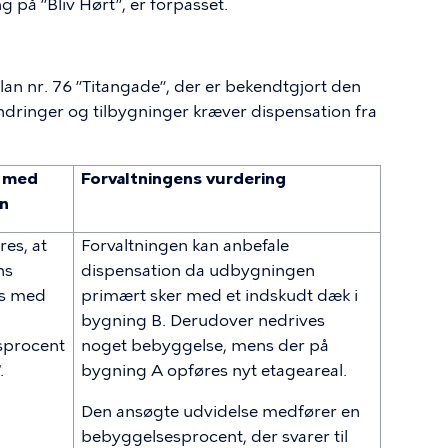
 på ”Bliv Hørt”, er forpasset.
lan nr. 76 ”Titangade”, der er bekendtgjort den
dringer og tilbygninger kræver dispensation fra
 med
Forvaltningens vurdering
on
es, at
Forvaltningen kan anbefale
ns
dispensation da udbygningen
s med
primært sker med et indskudt dæk i
bygning B. Derudover nedrives
sprocent
noget bebyggelse, mens der på
.
bygning A opføres nyt etageareal.
Den ansøgte udvidelse medfører en
bebyggelsesprocent, der svarer til