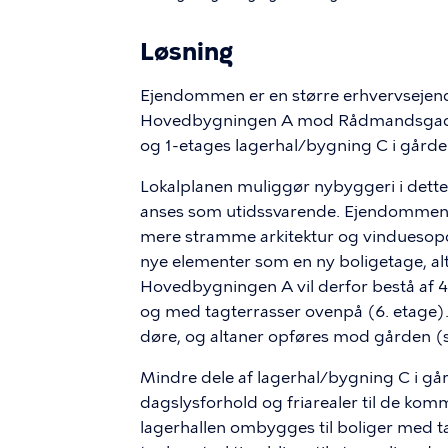
Løsning
Ejendommen er en større erhvervsejend
Hovedbygningen A mod Rådmandsgade, 
og 1-etages lagerhal/bygning C i gården
Lokalplanen muliggør nybyggeri i dett
anses som utidssvarende. Ejendommen 
mere stramme arkitektur og vinduesopde
nye elementer som en ny boligetage, a
Hovedbygningen A vil derfor bestå af 4 
og med tagterrasser ovenpå (6. etage)
døre, og altaner opføres mod gården (s
Mindre dele af lagerhal/bygning C i gå
dagslysforhold og friarealer til de ko
lagerhallen ombygges til boliger med t