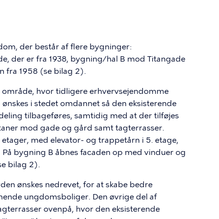
om, der består af flere bygninger:
der er fra 1938, bygning/hal B mod Titangade
 fra 1958 (se bilag 2).
e område, hvor tidligere erhvervsejendomme
ønskes i stedet omdannet så den eksisterende
ling tilbageføres, samtidig med at der tilføjes
ltaner mod gade og gård samt tagterrasser.
etager, med elevator- og trappetårn i 5. etage,
. På bygning B åbnes facaden op med vinduer og
e bilag 2).
rden ønskes nedrevet, for at skabe bedre
mmende ungdomsboliger. Den øvrige del af
agterrasser ovenpå, hvor den eksisterende