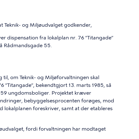
, at Teknik- og Miljøudvalget godkender,
ver dispensation fra lokalplan nr. 76 ”Titangade”
 på Rådmandsgade 55.
g til, om Teknik- og Miljøforvaltningen skal
76 ”Titangade”, bekendtgjort 13. marts 1985, så
159 ungdomsboliger. Projektet kræver
eændringer, bebyggelsesprocenten forøges, mod
lokalplanen foreskriver, samt at der etableres
øudvalget, fordi forvaltningen har modtaget