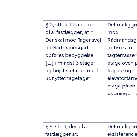
§ 5, stk. 4, litra b, der
Det muliggør
bl.a. fastlægger, at: ”
mod
Der skal mod Tagensvej
Rådmandsg
og Rådmandsgade
opføres to
opføres bebyggelse
tagterrasser 
[…] i mindst 3 etager
etage oven 
og højst 4 etager med
trappe og
udnyttet tagetage”
elevatortårne
etage på én 
bygningern
§ 6, stk. 1, der bl.a.
Det muliggør
fastlægger at:
eksisterend