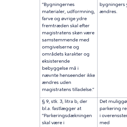
”Bygningernes
bygningers 
materialer, udformning,
ændres.
farve og øvrige ydre
fremtræden skal efter
magistratens skøn være
samstemmende med
omgivelserne og
områdets karakter og
eksisterende
bebyggelse må i
nævnte henseender ikke
ændres uden
magistratens tilladelse.”
§ 9, stk. 3, litra b, der
Det muliggø
bl.a. fastlægger at
parkering r
”Parkeringsdækningen
i overensst
skal være i
med