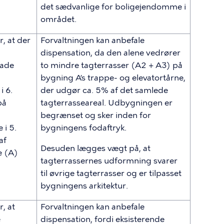
det sædvanlige for boligejendomme i
området.
, at der
Forvaltningen kan anbefale
dispensation, da den alene vedrører
ade
to mindre tagterrasser (A2 + A3) på
bygning A’s trappe- og elevatortårne,
i 6.
der udgør ca. 5% af det samlede
på
tagterrasseareal. Udbygningen er
begrænset og sker inden for
 i 5.
bygningens fodaftryk.
af
Desuden lægges vægt på, at
e (A)
tagterrassernes udformning svarer
til øvrige tagterrasser og er tilpasset
bygningens arkitektur.
, at
Forvaltningen kan anbefale
e
dispensation, fordi eksisterende