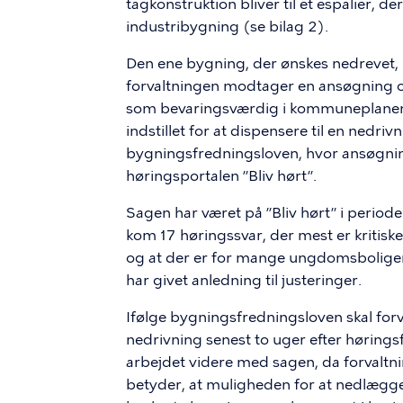
tagkonstruktion bliver til et espalier, 
industribygning (se bilag 2).
Den ene bygning, der ønskes nedrevet,
forvaltningen modtager en ansøgning o
som bevaringsværdig i kommuneplanen (
indstillet for at dispensere til en nedri
bygningsfredningsloven, hvor ansøgnin
høringsportalen ”Bliv hørt”.
Sagen har været på ”Bliv hørt” i periode
kom 17 høringssvar, der mest er kritiske
og at der er for mange ungdomsboliger i
har givet anledning til justeringer.
Ifølge bygningsfredningsloven skal fo
nedrivning senest to uger efter hørings
arbejdet videre med sagen, da forvaltnin
betyder, at muligheden for at nedlægge