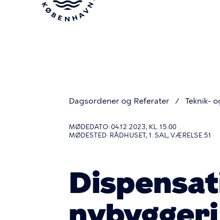
Gå
til
hovedindhold
Dagsordener og Referater
Teknik- o
Du
MØDEDATO: 04.12.2023, KL. 15:00
MØDESTED: RÅDHUSET, 1. SAL, VÆRELSE 51
er
Dispensati
her
nybygger