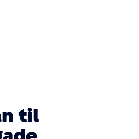
n
t
n til
gade