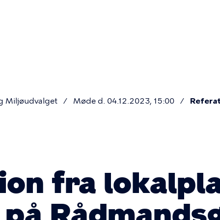
Primær
navigatio
g Miljøudvalget
Møde d. 04.12.2023, 15:00
Refera
on fra lokalpla
i på Rådmands