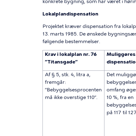
konkrete bygning, som har været i høring
Lokalplandispensation
Projektet kræver dispensation fra lokalp
13. marts 1985. De ønskede bygningsæn
følgende bestemmelser.
Krav i lokalplan nr. 76
Muliggøres
”Titansgade”
dispensati
Af § 5, stk. 4, litra a,
Det muliggør
fremgår:
bebyggelse
”Bebyggelsesprocenten
omfang øge
må ikke overstige 110”.
10 %, fra en
bebyggelse
på 117 til 127