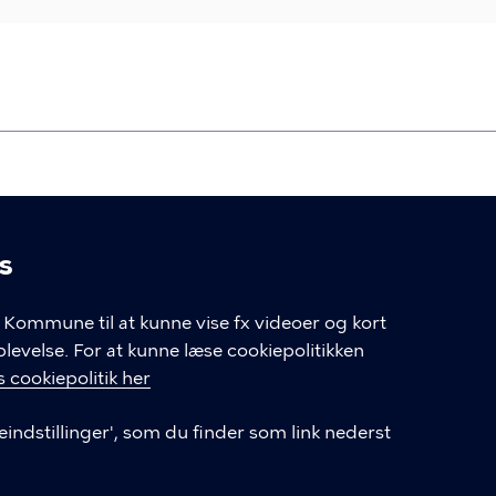
s
linger
Kommune til at kunne vise fx videoer og kort
velse. For at kunne læse cookiepolitikken
GENVEJE
 cookiepolitik her
eindstillinger', som du finder som link nederst
Hvis du vil klage
Databeskyttelse