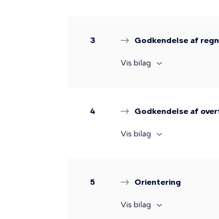
3
Godkendelse af reg
Vis bilag
4
Godkendelse af overf
Vis bilag
5
Orientering
Vis bilag