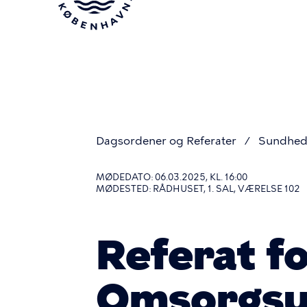
Gå
til
hovedindhold
Dagsordener og Referater
Sundhed
Du
MØDEDATO: 06.03.2025, KL. 16:00
MØDESTED: RÅDHUSET, 1. SAL, VÆRELSE 102
er
Referat f
her
Omsorgsu