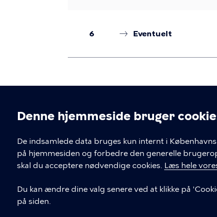
6
Eventuelt
Denne hjemmeside bruger cookie
Cookieindstil
De indsamlede data bruges kun internt i Københavns 
på hjemmesiden og forbedre den generelle brugerople
Kontakt Københavns Kommune
skal du acceptere nødvendige cookies.
Læs hele vores
T
33 66 33 66
Du kan ændre dine valg senere ved at klikke på 'Cooki
l
på siden.
Find andre kontakter her
f
.