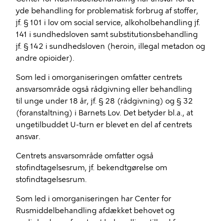
yde
behandling for problematisk forbrug af stoffer,
jf. § 101 i
l
ov om
s
ocial
s
ervice
,
alkoho
l
behandling
jf.
141 i sundhedsloven
samt substitutionsbehandlin
g
jf. § 142 i sundhedsloven
(
heroin, illegal metadon og
andre opioider
).
Som
led
i omorganiseringen omfatter centrets
ansvarsområde også
rådgivning eller behandling
til
unge under 18 år
, jf. § 28
(rådgivning)
og § 32
(foranstaltning)
i
B
arnets
L
ov
.
Det betyder bl.a.
,
at
u
nge
tilbuddet U-
turn
er blevet en del af centret
s
ansvar
.
Centrets ansvarsområde omfatter
også
stofindtagelsesrum
, jf. bekendtgørelse
om
stofindtagelsesrum
.
Som led i omorganiseringen har
Center for
Rusmiddelbehandling afdække
t
be
hov
et
og