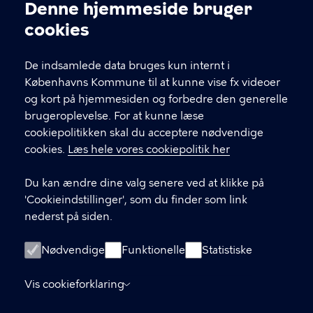
Kontakt Københavns Kommune
Denne hjemmeside bruger
Cookieindstillinger
cookies
T
33 66 33 66
l
Find andre kontakter her
f
De indsamlede data bruges kun internt i
.
Københavns Kommune til at kunne vise fx videoer
CVR-nummer
64942212
og kort på hjemmesiden og forbedre den generelle
brugeroplevelse. For at kunne læse
GENVEJE
cookiepolitikken skal du acceptere nødvendige
cookies.
Læs hele vores cookiepolitik her
Hvis du vil klage
Du kan ændre dine valg senere ved at klikke på
Digital Post
'Cookieindstillinger', som du finder som link
Databeskyttelse
nederst på siden.
Job
Nødvendige
Funktionelle
Statistiske
Tilgængelighedserklæring
Vis cookieforklaring
Om hjemmesiden
English