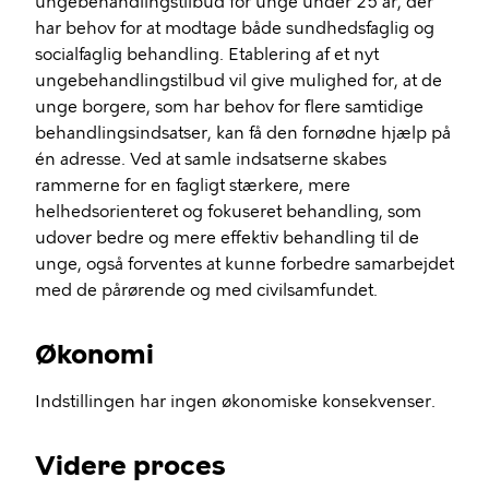
ungebehandlingstilbud
for unge under 25 år,
der
har behov for at modtage
både
sundhedsfaglig og
socialfaglig behandling.
E
tablering af et nyt
u
ngebehandlingstilbud vil give mulighed for, at de
unge
borgere
,
som
har behov for
flere samtidige
behandling
sindsatser
,
kan
få den fornødne hjælp
på
én adresse
.
Ved at samle indsatserne skabes
rammer
ne
for en
fagligt stærkere
, mere
helhedsorienteret
og
fokuseret
behandling, som
udover bedre
og mere effektiv
behandling
til de
unge
,
også forventes at kunne forbedre
samarbejdet
med de pårørende og
med civilsamfundet
.
Økonomi
Indstillingen har
ingen økonomiske konsekvenser.
Videre proces