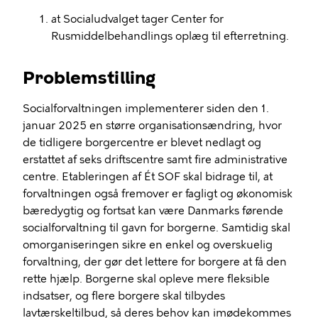
at
Socialudvalget tager
Center for
Rusmiddelbehandling
s
oplæg til efterretning.
Problemstilling
Socialforvaltningen
implementerer siden den 1.
januar 2025
en større organisationsændrin
g, hvor
de tidligere
borgercentre
er
blev
et
nedlagt og
erstattet af
seks driftscentre samt fire administrative
centre
.
Etableringen af
Ét SOF
skal bidrage til, at
forvaltningen også f
remover er fagligt og økonomisk
bæredygtig
og
fortsat kan være Danmarks førende
socialforvaltning
til g
avn for borgerne
.
Samtidig skal
omorganiseringen
sikre en enkel og overskuelig
forvaltning, der gør det lettere for borgere at få den
rette hjælp
.
Borgerne skal opleve mere fleksible
indsatser
,
og flere borgere skal tilbydes
lavtærskeltilbud, så deres behov kan imødekommes