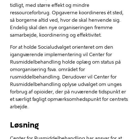
tidligt
, med større effekt og mindre
ressourceforbrug
.
O
pgaverne k
oordineres ét sted
,
så borgerne altid ved, hvor de skal henvende sig.
Endelig skal den nye o
rganiseringen fremme
samarbejde, koordinering og effektivitet
.
For at holde Socialudvalget orienteret om
den
igangværende implementering
vil
Center for
Rusmiddelbehandling
holde oplæg om
status på
omorganisering
fsva
. området for
rusmiddelbehandling. Derudover vil Center for
Rusmiddelbehandling
oplyse udvalget om unges
forbrug af opioider, der på nuværende tidspunkt er
et særligt fagligt opmærksomhedspunkt for centrets
arbejde.
Løsning
Center for Rusmiddelbehandling
har ansva
r
for
at