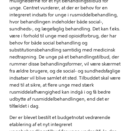
muligheder
ne
for
et nyt
behandlingstilbud
for
unge
. Centret vurderer, at der er
behov for en
integreret indsats for unge i
rusmiddelbehandling,
hvor behandlingen
indeholder
både social-,
sundheds-, og lægefaglig behandling. Det kan f.eks.
være i forhold til unge med opioidforbrug, der har
behov for
både social behandling og
substitutionsbehandling
samtidig med
medicinsk
nedtrapning
.
De unge på
et
behandlingstilbud
,
der
rummer disse behandlingsformer,
vil
være skærmet
fra ældre brugere
,
og de
social- og sundhedsfaglige
indsatser
vil blive
samle
t
ét sted.
Tilbuddet skal
være
med til at
sikre
,
at flere unge med stærk
rusmiddelafhængighed kan indgå i og få bedre
udbytte af rusmiddelbehandlingen, end det er
tilfældet i dag.
Der er blevet
bestilt et budgetnotat vedr
ørende
etablering af
et nyt
integreret