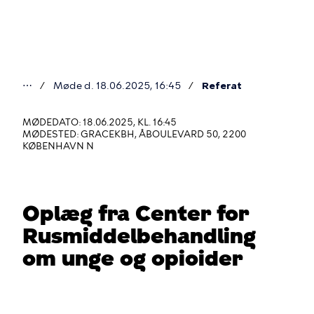
Gå
til
hovedindhold
⋯
Møde d. 18.06.2025, 16:45
Referat
Du
er
MØDEDATO: 18.06.2025, KL. 16:45
MØDESTED: GRACEKBH, ÅBOULEVARD 50, 2200
her
KØBENHAVN N
Oplæg fra Center for
Rusmiddelbehandling
om unge og opioider