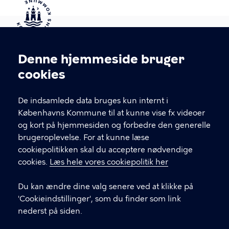
Kontakt Københavns Kommune
Denne hjemmeside bruger
Cookieindstillinger
cookies
T
33 66 33 66
l
Find andre kontakter her
f
De indsamlede data bruges kun internt i
.
Københavns Kommune til at kunne vise fx videoer
CVR-nummer
64942212
og kort på hjemmesiden og forbedre den generelle
brugeroplevelse. For at kunne læse
GENVEJE
cookiepolitikken skal du acceptere nødvendige
cookies.
Læs hele vores cookiepolitik her
Hvis du vil klage
Du kan ændre dine valg senere ved at klikke på
Digital Post
'Cookieindstillinger', som du finder som link
Databeskyttelse
nederst på siden.
Job