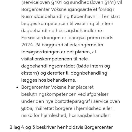
(
serviceloven §
101 og
sundhedsloven
§
141)
vil
Borgercenter Voksne
igangsætte et forsøg i
Rusmiddel
behandling
København
.
Til en start
lægges k
ompetencen til visitering til intern
dagbehandling hos sagsbehandlerne.
Forsøgsordningen er igangsat primo marts
2024
.
På baggrund af erfaringerne fra
forsøgsordningen er det planen, at
visitationskompetencen til hele
dagbehandlingsområdet (både intern og
ekstern) og derefter til døgnbehandling
lægges hos behandlerne.
Borgercenter Voksne har placere
t
b
eslutningskompetencen
ved afgørelser
under den nye bostøtteparagraf i serviceloven
§85a
, målrettet borgere i hjemløshed eller i
risiko for hjemløshed
,
h
os sagsbehandler
.
Bilag
4
og
5
beskriver henholdsvis Borgercenter