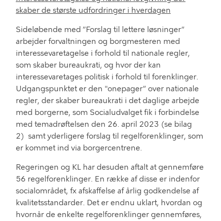
skaber de største udfordringer i hverdagen
Sideløbende med ”Forslag til lettere løsninger”
arbejder forvaltningen og borgmesteren med
interessevaretagelse
i forhold til
nationale regler,
som skaber
bureaukrati
, og hvor der kan
interessevaretages politisk i forhold til forenklinger.
Udgangspunktet er
den
"
onepag
er
”
over nationale
regler, der skaber bureaukrati i det daglige arbejde
med borgerne
, som
Socialudvalget
fik i forbindelse
med temadrøftelsen den 26. april 2023
(s
e bilag
2
)
samt yderligere forslag til regelforenklinger, som
er kommet ind via borgercentrene.
Regeringen og KL
har
desuden
aftalt
at gennemføre
56 regelforenklinger
.
En række
af disse er indenfor
socialområdet, fx
afskaffe
lse af
årlig godkendelse af
kvalitetsstandar
d
er.
De
t er endnu uklart
,
hvordan
og
hvornår
de enkelte regelforenklinger gennemføres
,