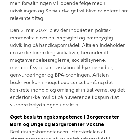
men forvaltningen
vil
løbende følge med i
udviklingen og Socialudvalget
vil blive
orientere
t
om
relevante tiltag
.
Den 2. maj 2024 blev der indgået en politisk
rammeaftale om en langsigtet og bæredygtig
udvikling på handicapområdet. Aftalen indeholder
en række forenklingsinitiativer, herunder ift.
magtanvendelsesreglerne, socialtilsynene,
merudgiftsydelsen, visitation til hjælpemidler,
genvurderinger og BPA-ordningen. Aftalen
beskriver kun i meget begrænset omfan
g det
konkrete indhold og omfang af initiativerne, og det
er
derfor
ikke muligt på nuværende tidspunkt
at
vurdere betydningen i praksis.
Øget beslutningskompetence
i Borgercenter
Børn og Unge og Borgercenter
Voksne
Beslutningskompetencen
i
størstedelen af