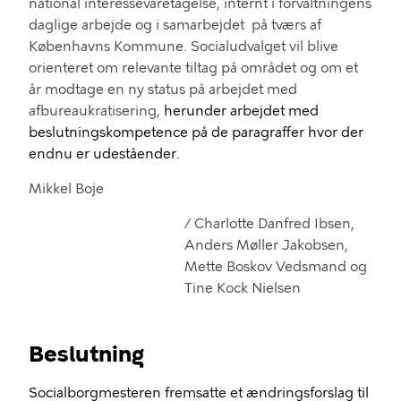
national
interessevaretagelse, i
nternt i
forvaltningens
daglige arbejde og i samarbejde
t
på tværs af
Københavns Kommune.
S
ocialudvalget
vil blive
orienteret
om
relevante
tiltag på området
og
om et
år
modtage en ny status på arbejdet med
afbureaukratisering
,
herunder arbejdet med
beslutningskompetence på de paragraffer hvor der
endnu er udeståender
.
Mikkel Boje
/
Charlotte Danfred Ibsen,
Anders Møller Jakobsen
,
Mette Boskov Vedsmand
og
Tine Kock
N
ielsen
Beslutning
Socialborgmesteren fremsatte et ændringsforslag til