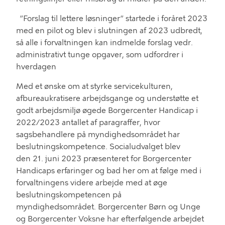
”Forslag til lettere løsninger” startede i
foråret
2023
med en pilot og blev i slutningen af
2023 udbredt,
så alle i forvaltningen kan
ind
melde forslag
vedr.
administrativt tunge opgaver, som udford
rer
i
hverdagen
Med et ønske om at styrke servicekulturen,
afbureaukratisere arbejdsgange og understøtte et
godt arbejdsmiljø
øgede Borgercenter Handicap i
2022/2023 a
ntallet af
paragraffer
,
hvor
sagsbehandlere
på myndighedsområdet
har
beslutningskompetence.
Socialudvalget blev
d
en
21. juni
2023
præsenteret for Borgercenter
Handicaps e
rfaringer
og bad
her
om at
følge med i
forvaltningens
videre arbejde med
at
øge
beslutningskompetence
n
på
myndighedsområdet
.
Borgercenter Børn og Unge
og Borgercenter Voksne har efterfølgende arbejdet