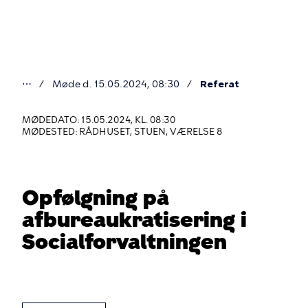
Gå
til
hovedindhold
⋯
Møde d. 15.05.2024, 08:30
Referat
Du
er
MØDEDATO: 15.05.2024, KL. 08:30
MØDESTED: RÅDHUSET, STUEN, VÆRELSE 8
her
Opfølgning på
afbureaukratisering i
Socialforvaltningen