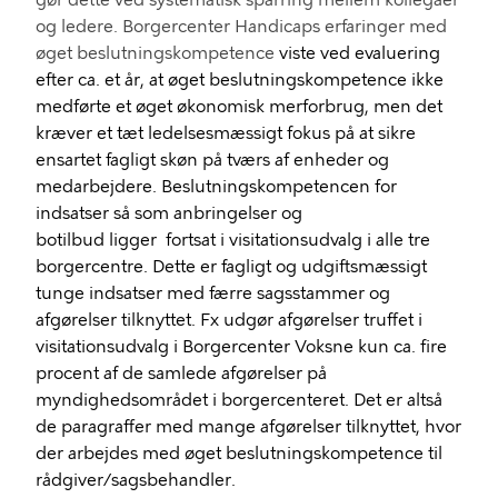
gør dette ved systematisk sparring me
llem
kollegaer
og ledere.
Borgercenter Handicaps erfaringer med
øget beslutningskompetence
viste
ved evaluering
efter ca. et år
,
at øget beslutningskompetence
ikke
medfør
te
et øget økonomisk merforbrug
, men det
kræver
e
t
t
æt
ledelsesmæssig
t fokus
på at sikre
ensartet fagligt skøn på tværs af enheder og
medarbejdere
.
Beslutningskompetencen for
indsatser
så
som
anbringelser og
botilbud
l
igger
fortsat i
visitationsudvalg
i alle tre
borgercentre
.
Dette er fagligt og
udgiftsmæssigt
tunge indsatser
m
ed færre sagsstammer og
afgørelser
tilknyttet
.
F
x udgør afgørelser truffet i
visitationsudvalg i Borgercenter Voksne
kun
ca. fire
procent af de samlede afgørelser på
myndighedsområdet
i borgercenteret
.
Det er
altså
de paragraffer med mange afgørelser tilknyttet, hvor
der arbejdes med øget beslutningskompetence til
rådgiver/sagsbehandler.