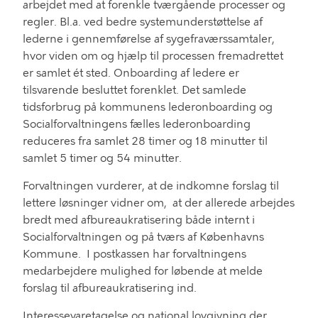
arbejdet med at forenkle tværgående processer og
regler
. B
l.a.
ved bedre systemunderstøttelse
af
leder
n
e i gennemførelse
af sygefraværssamtaler
,
hvor viden om og hjælp til p
rocessen
fremadrettet
er samlet
é
t sted
.
O
nboarding
af ledere
er
tilsvarende besluttet
forenklet. D
et samlede
tidsforbrug på kommunens
lederonboarding
og
Socialforvaltningens fælles
lederonboarding
reduceres fra samlet
28 timer og 18 minutter
til
samlet
5 timer og 54 minutter
.
F
orvaltningen
vurderer,
at de indkomne forslag til
lettere løsninger
vidner om
,
at
der
allerede
arbejdes
bredt
med afbureaukratisering
både internt i
Socialforvaltningen og på tværs af
Københavns
Kommune
.
I
postkassen har forvaltningens
medarbejdere mulighed for løbende at melde
forslag til afbureaukratisering ind.
Interessevaretagelse og national lovgivning der