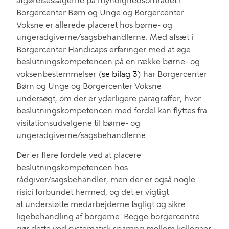
afgørelsessager
ne
på myndighedsområdet i
Borgercenter
Børn og Unge og Borgercenter
Voksne er
allerede placeret
hos
børne- og
ungerådgiverne
/sagsbehandlerne
.
Med afsæt i
Borgercenter Handicaps erfaringer med
at
øge
beslutningskompetence
n
på en
række børne- og
voksenbestemmelser
(
se bilag
3
)
har Borgercenter
Børn og Unge og Borgercenter
Voksne
undersøgt
,
o
m de
r er yderligere
paragraffer
,
hvor
beslutningskompetencen med fordel kan
flyttes fra
visitationsudvalgene
til
børne- og
ungerådgiverne/sagsbehandlerne
.
Der er flere fordele ved at placere
beslutningskompetencen hos
rådgiver
/sagsbehandler
, men der er også
nogle
risici forbundet hermed
, og d
et er vigtigt
at
understøtte medarbejderne fagligt og sikre
ligebehandling af borgerne.
B
egge borgercentre