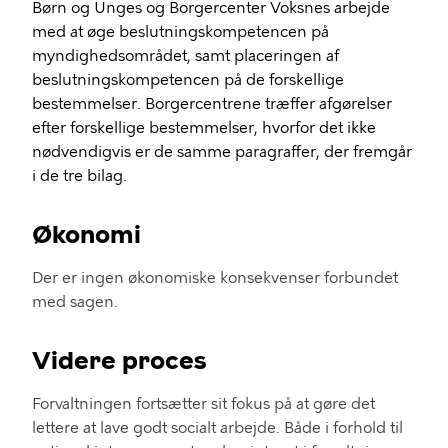
Børn og Unges og Borgercenter Voksnes arbejde
med at øge beslutningskompetencen på
myndighedsområdet,
s
amt placeringen af
beslutningskompetencen på de forskellige
bestemmelser.
B
orgercentrene træffer afgørelser
efter forskellige bestemmelser, hvorfor det ikke
nødvendigvis
er de samme paragraffer, der fremgår
i de tre bilag.
Økonomi
Der er ingen økonomiske konsekvenser forbundet
med sagen.
Videre proces
Forvaltningen
fortsætter
sit fokus på
at
gøre det
lettere at lave godt socialt arbejde
.
B
åde i forhold til