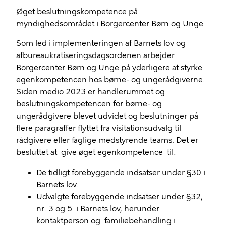
Øget beslutningskompetence
på
myndighedsområdet
i Borgercenter Børn og Unge
Som led i implementeringen af Barnets lov og
afbureaukratiseringsdagsordenen arbejde
r
Borgercenter Børn og Unge på yderligere at styrke
egenkompetencen
hos
børne- og
unge
rådgiverne.
S
iden medio 2023
er
handlerummet og
beslutningskompetencen for børne- og
ungerådgivere blevet
udvidet
og beslutninger
på
flere paragraffer
flytte
t
fra visitationsudvalg til
rådgivere eller faglige medstyrende teams
.
D
et er
besluttet at
give øget
egenkompetence
til:
De tidlig
t
forebyggende indsatser
under
§30
i
B
arnets lov
.
Udvalgte forebyggende indsatser under §32,
nr. 3 og 5
i B
arnets lov
, herunder
kontaktperson
og
familiebehandling
i