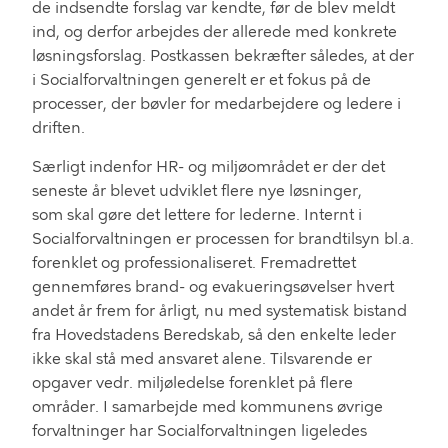
de
indsendte
forslag
var kendte
,
før de blev meldt
ind, og derfor
arbejde
s der allerede
med
konkrete
løsningsforslag
. P
ostkassen bekræfter således, at der
i
S
ocialforvaltningen generelt er et fokus på
de
processer
,
der bøvler
for medarbejdere og ledere
i
driften.
Særligt indenfor HR
- og miljø
området er der det
seneste år
blevet
ud
viklet
flere
nye løsninger,
som
skal gøre det lettere for lederne.
Internt
i
Socialforvaltningen
er
processe
n
for
brandtilsyn b
l.a.
forenklet
og professionaliseret
.
Fremadrettet
gennemføres brand- og evakueringsøvelser hvert
andet år
frem for årligt, n
u
med
systematisk
bistand
fra
Hovedstadens Beredskab
, så den enkelte leder
ikke skal stå med ansvaret alene
.
Tilsvarende er
opgaver vedr. miljøledelse forenklet
på flere
områder
.
I
samarbejde med
kommunens øvrige
forvaltninger
har
Socialforvaltningen
ligeledes