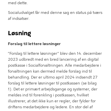
med dette.
Socialudvalget får med denne sag en status på tværs
af indsatser.
Løsning
Forslag til lettere løsninger
”Forslag til lettere løsninger” blev d
en
14. december
2023 udbredt med en bred lancering af en digital
postkasse
i Socialforvaltningen
.
A
lle medarbejdere i
forvaltningen
kan dermed
melde forslag ind til
behandling
.
Der er
ultimo
april 2024 indsendt 2
7
forslag til lettere løsninger til postkassen
(se bilag
1
)
.
D
et er
primært
arbejdsgange
og systemer
,
d
er
meldes ind til forenkling i postkassen, hvilket
illustrer
er
,
at det ikke kun er regler
,
der fylder for
driftens medarbejdere og ledere
.
En stor del af