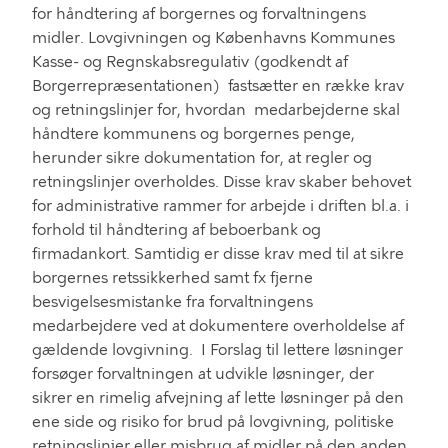
for håndtering af borgernes og forvaltningens
midler
. L
ovgivningen
og
Københavns Kommunes
Kasse- og Regnskabsregulativ
(
godkendt af
Borgerrepræsentationen)
fastsætter
en række krav
og retningslinjer for, hvordan
medarbejder
ne
skal
håndtere kommunens og borgernes penge,
herunder sikre dokumentation for, at regler og
retningslinjer overholdes. Disse krav skaber behovet
for administrative rammer for arbejde i driften bl.a. i
forhold til håndtering af beboerbank og
firmadankort. Samtidig er disse krav med til at sikre
borgernes retssikkerhed samt fx fjerne
besvigelsesmistanke fra forvaltningens
medarbejdere ved at dokumentere
overholdelse af
gældende
lovgivning.
I Forslag til lettere løsninger
f
orsøger
forvaltningen
at udvikle løsninger
,
der
sikre
r
en rimelig afvejning af lette løsninger på den
ene side og risiko for brud på lovgivning
, politiske
retningslinjer eller misbrug af midler på den anden.