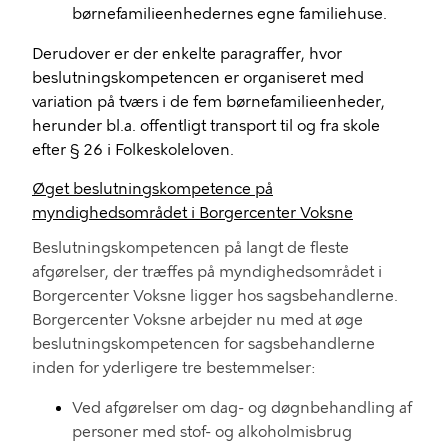
børnefamilieenhedernes egne familiehuse
.
Derudover er der enkelte paragraffer, hvor
beslutningskompetencen er organiseret med
variation på tværs i de fem børnefamilieenheder,
herunder bl.a. offentligt transport til og fra skole
efter § 26
i F
olkeskoleloven.
Øget beslutningskompetence
på
myndighedsområdet
i
Borgercenter Voksne
Beslutningskompetencen på
langt
de fleste
afgørelser
,
der træffes på myndighedsområdet i
Borgercenter Voksne ligger hos sagsbehandlerne.
Borgercenter Voksne arbejder
nu
med at øge
beslutningskompetencen for sagsbehandlerne
inden for yderligere tre bestemmelser:
V
ed afgørelser om dag- og døgnbehandling af
personer med stof- og alkoholmisbrug