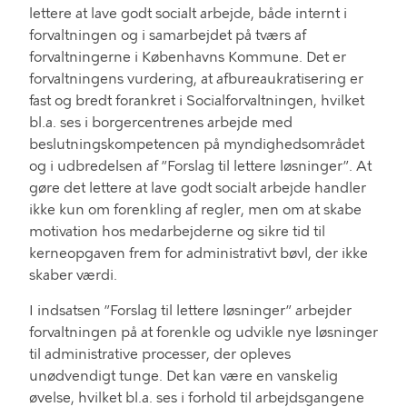
lettere at lave godt socialt arbejde
, b
åde internt i
forvaltningen og i samarbejde
t
på tværs af
forvaltningerne i Københavns Kommune
.
Det er
forvaltningens vurdering, at afbureaukratisering er
fast og bredt forankret
i
Socialforvaltningen
, hvilket
bl.a. ses
i
b
or
gercentrenes
arbejde med
beslutningskompetencen på myndighedsområdet
og i udbredelsen af ”Forslag til lettere løsninger”. At
gøre det lettere at lave godt socialt arbejde handler
ikke kun om forenkling af regler, men
om
at
skabe
motivation hos medarbejderne
og
sikre tid til
k
e
rneopgave
n
frem for administrativt bøvl
,
der ikke
skaber værdi.
I i
ndsatsen ”Forslag til lettere løsninger”
arbejder
forvaltningen på at forenkle og udvikle nye
løsn
inger
til administrative processer
,
der opleve
s
unødvendigt tunge
.
Det
kan være
en vanskelig
øvelse, hvilket bl.a. ses i forhold til arbejdsgangene