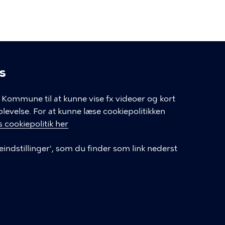
s
linger
Kommune til at kunne vise fx videoer og kort
velse. For at kunne læse cookiepolitikken
GENVEJE
 cookiepolitik her
eindstillinger', som du finder som link nederst
Hvis du vil klage
Databeskyttelse
Tilgængelighedserklæring
English
Cookieindstillinger