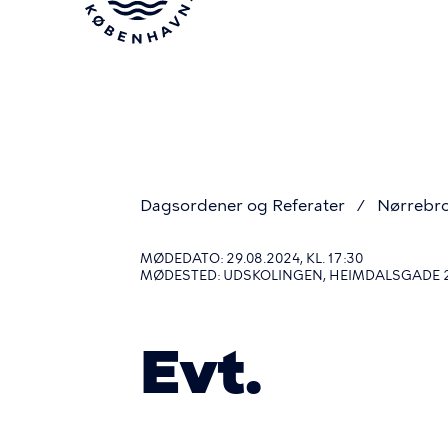
Gå
til
hovedindhold
Dagsordener og Referater
Nørrebro
Du
MØDEDATO: 29.08.2024, KL. 17:30
MØDESTED: UDSKOLINGEN, HEIMDALSGADE 
er
Evt.
her