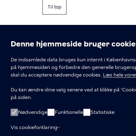
Til top
Denne hjemmeside bruger cookie
Cookieindstil
De indsamlede data bruges kun internt i Københavns 
på hjemmesiden og forbedre den generelle brugerople
Kontakt Københavns Kommune
skal du acceptere nødvendige cookies.
Læs hele vores
T
33 66 33 66
Du kan ændre dine valg senere ved at klikke på 'Cooki
l
på siden.
Find andre kontakter her
f
.
CVR-nummer
64942212
Nødvendige
Funktionelle
Statistiske
Vis cookieforklaring