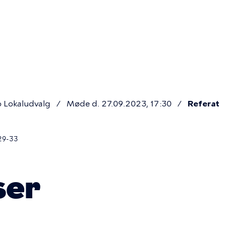
Primær
navigatio
 Lokaludvalg
Møde d. 27.09.2023, 17:30
Referat
29-33
ser