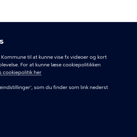
s
linger
Kommune til at kunne vise fx videoer og kort
velse. For at kunne læse cookiepolitikken
GENVEJE
 cookiepolitik her
eindstillinger', som du finder som link nederst
Hvis du vil klage
Databeskyttelse
Tilgængelighedserklæring
English
Cookieindstillinger