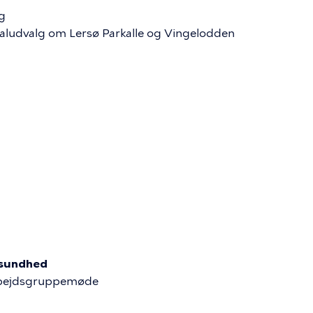
g
ludvalg om Lersø Parkalle og Vingelodden
g sundhed
rbejdsgruppemøde