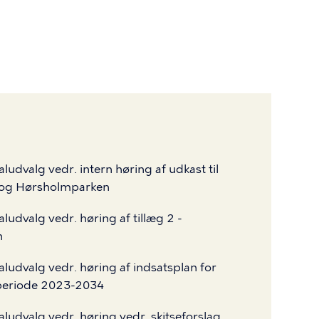
udvalg vedr. intern høring af udkast til
- og Hørsholmparken
ludvalg vedr. høring af tillæg 2 -
n
ludvalg vedr. høring af indsatsplan for
periode 2023-2034
ludvalg vedr. høring vedr. skitseforslag