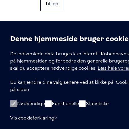
Til top
Denne hjemmeside bruger cookie
Cookieindstil
De indsamlede data bruges kun internt i Københavns 
på hjemmesiden og forbedre den generelle brugerople
Kontakt Københavns Kommune
skal du acceptere nødvendige cookies.
Læs hele vores
T
33 66 33 66
Du kan ændre dine valg senere ved at klikke på 'Cooki
l
på siden.
Find andre kontakter her
f
.
CVR-nummer
64942212
Nødvendige
Funktionelle
Statistiske
Vis cookieforklaring