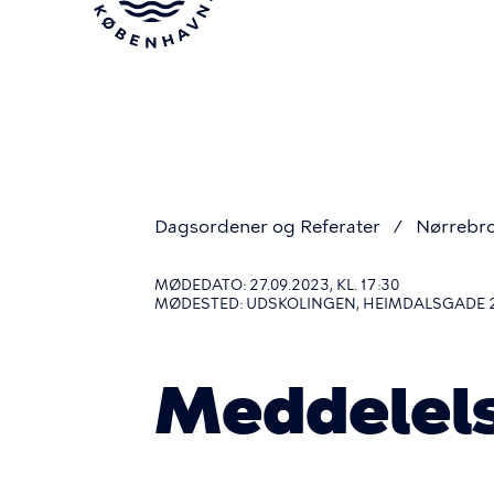
Gå
til
hovedindhold
Dagsordener og Referater
Nørrebro
Du
MØDEDATO: 27.09.2023, KL. 17:30
MØDESTED: UDSKOLINGEN, HEIMDALSGADE 
er
Meddelel
her