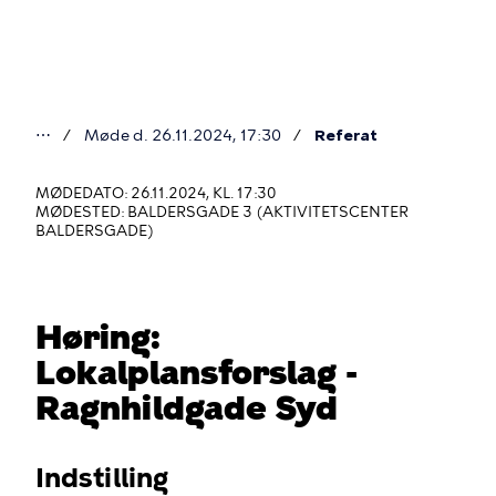
Gå
til
hovedindhold
⋯
Møde d. 26.11.2024, 17:30
Referat
Du
er
MØDEDATO: 26.11.2024, KL. 17:30
MØDESTED: BALDERSGADE 3 (AKTIVITETSCENTER
her
BALDERSGADE)
Høring:
Lokalplansforslag -
Ragnhildgade Syd
Indstilling