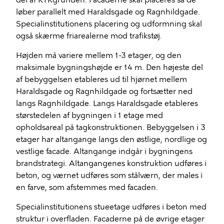
del af KTKgrunden. Facaderne skal placeres så de
løber parallelt med Haraldsgade og Ragnhildgade.
Specialinstitutionens placering og udformning skal
også skærme friarealerne mod trafikstøj.
Højden må variere mellem 1-3 etager, og den
maksimale bygningshøjde er 14 m. Den højeste del
af bebyggelsen etableres ud til hjørnet mellem
Haraldsgade og Ragnhildgade og fortsætter ned
langs Ragnhildgade. Langs Haraldsgade etableres
størstedelen af bygningen i 1 etage med
opholdsareal på tagkonstruktionen. Bebyggelsen i 3
etager har altangange langs den østlige, nordlige og
vestlige facade. Altangange indgår i bygningens
brandstrategi. Altangangenes konstruktion udføres i
beton, og værnet udføres som stålværn, der males i
en farve, som afstemmes med facaden.
Specialinstitutionens stueetage udføres i beton med
struktur i overfladen. Facaderne på de øvrige etager