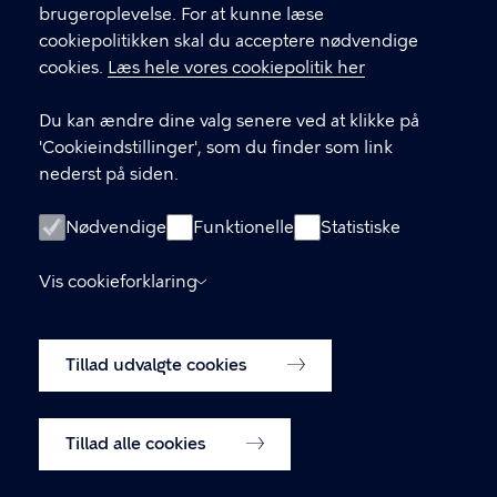
brugeroplevelse. For at kunne læse
GENVEJE
cookiepolitikken skal du acceptere nødvendige
cookies.
Læs hele vores cookiepolitik her
Hvis du vil klage
Du kan ændre dine valg senere ved at klikke på
Digital Post
'Cookieindstillinger', som du finder som link
Databeskyttelse
nederst på siden.
Job
Nødvendige
Funktionelle
Statistiske
Tilgængelighedserklæring
Vis cookieforklaring
Om hjemmesiden
English
Cookiepolitik
Tillad udvalgte cookies
Cookieindstillinger
Tillad alle cookies