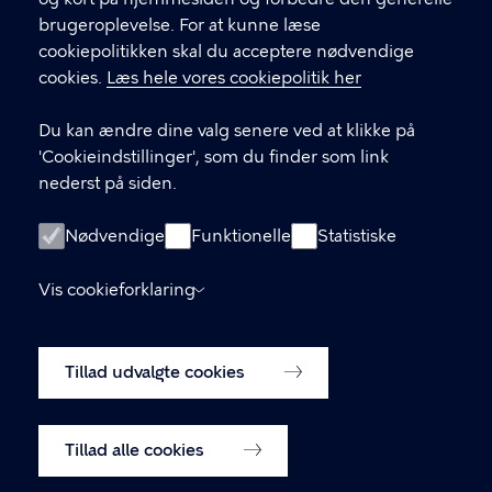
brugeroplevelse. For at kunne læse
GENVEJE
cookiepolitikken skal du acceptere nødvendige
cookies.
Læs hele vores cookiepolitik her
Hvis du vil klage
Du kan ændre dine valg senere ved at klikke på
Digital Post
'Cookieindstillinger', som du finder som link
Databeskyttelse
nederst på siden.
Job
Nødvendige
Funktionelle
Statistiske
Tilgængelighedserklæring
Vis cookieforklaring
Om hjemmesiden
English
Cookiepolitik
Tillad udvalgte cookies
Cookieindstillinger
Tillad alle cookies