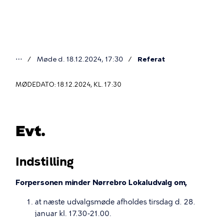
Gå
til
hovedindhold
⋯
Møde d. 18.12.2024, 17:30
Referat
Du
er
MØDEDATO: 18.12.2024, KL. 17:30
her
Evt.
Indstilling
Forpersonen minder Nørrebro Lokaludvalg om,
at næste udvalgsmøde afholdes tirsdag d. 28.
januar kl. 17.30-21.00.