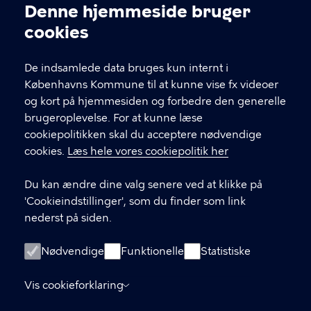
Kontakt Københavns Kommune
Denne hjemmeside bruger
Cookieindstillinger
cookies
T
33 66 33 66
l
Find andre kontakter her
f
De indsamlede data bruges kun internt i
.
Københavns Kommune til at kunne vise fx videoer
CVR-nummer
64942212
og kort på hjemmesiden og forbedre den generelle
brugeroplevelse. For at kunne læse
GENVEJE
cookiepolitikken skal du acceptere nødvendige
cookies.
Læs hele vores cookiepolitik her
Hvis du vil klage
Du kan ændre dine valg senere ved at klikke på
Digital Post
'Cookieindstillinger', som du finder som link
Databeskyttelse
nederst på siden.
Job
Nødvendige
Funktionelle
Statistiske
Tilgængelighedserklæring
Vis cookieforklaring
Om hjemmesiden
English