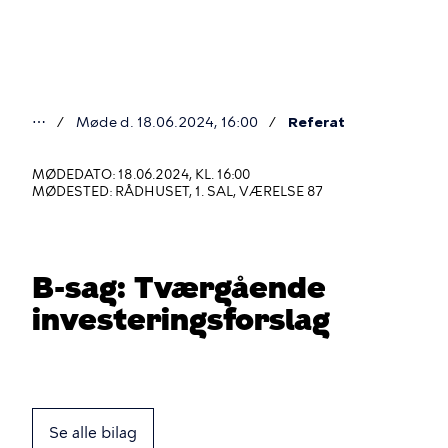
Gå
til
hovedindhold
⋯
Møde d. 18.06.2024, 16:00
Referat
Du
er
MØDEDATO: 18.06.2024, KL. 16:00
MØDESTED: RÅDHUSET, 1. SAL, VÆRELSE 87
her
B-sag: Tværgående
investeringsforslag
Se alle bilag