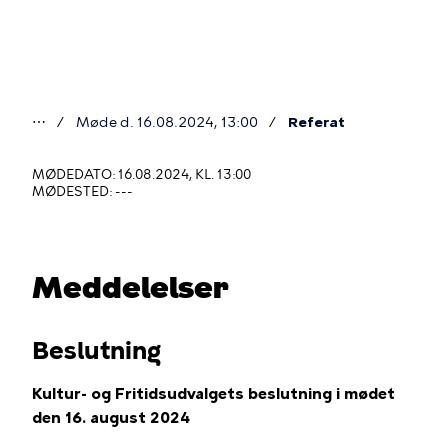
Gå
til
hovedindhold
⋯
Møde d. 16.08.2024, 13:00
Referat
Du
er
MØDEDATO: 16.08.2024, KL. 13:00
MØDESTED: ---
her
Meddelelser
Beslutning
Kultur- og Fritidsudvalgets beslutning i mødet
den 16. august 2024