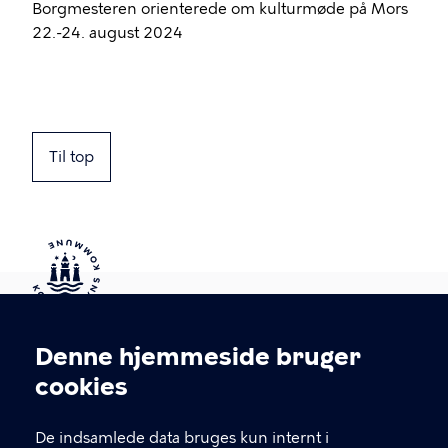
Borgmesteren orienterede om kulturmøde på Mors
22.-24. august 2024
Til top
Kontakt Københavns Kommune
Denne hjemmeside bruger
Cookieindstillinger
cookies
T
33 66 33 66
l
Find andre kontakter her
f
De indsamlede data bruges kun internt i