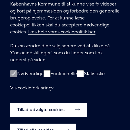
.
Københavns Kommune til at kunne vise fx videoer
CVR-nummer
64942212
og kort på hjemmesiden og forbedre den generelle
brugeroplevelse. For at kunne læse
GENVEJE
cookiepolitikken skal du acceptere nødvendige
cookies.
Læs hele vores cookiepolitik her
Hvis du vil klage
Du kan ændre dine valg senere ved at klikke på
Digital Post
'Cookieindstillinger', som du finder som link
Databeskyttelse
nederst på siden.
Job
Nødvendige
Funktionelle
Statistiske
Tilgængelighedserklæring
Vis cookieforklaring
Om hjemmesiden
English
Cookiepolitik
Tillad udvalgte cookies
Cookieindstillinger