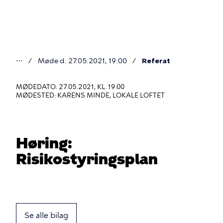
Gå
til
hovedindhold
⋯
Møde d. 27.05.2021, 19:00
Referat
Du
er
MØDEDATO: 27.05.2021, KL. 19:00
MØDESTED: KARENS MINDE, LOKALE LOFTET
her
Høring:
Risikostyringsplan
Se alle bilag