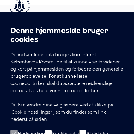
Kontakt Københavns Kommune
Denne hjemmeside bruger
Cookieindstillinger
cookies
T
33 66 33 66
l
Find andre kontakter her
f
De indsamlede data bruges kun internt i
.
Københavns Kommune til at kunne vise fx videoer
CVR-nummer
64942212
og kort på hjemmesiden og forbedre den generelle
brugeroplevelse. For at kunne læse
GENVEJE
cookiepolitikken skal du acceptere nødvendige
cookies.
Læs hele vores cookiepolitik her
Hvis du vil klage
Du kan ændre dine valg senere ved at klikke på
Digital Post
'Cookieindstillinger', som du finder som link
Databeskyttelse
nederst på siden.
Job
Nødvendige
Funktionelle
Statistiske