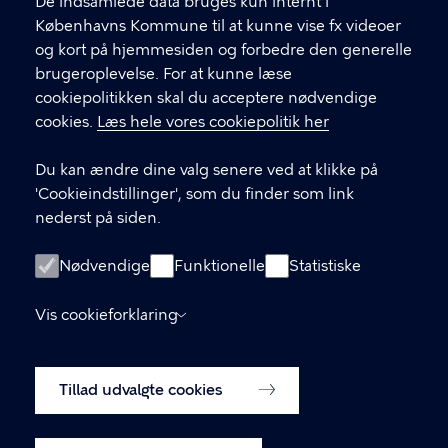
f
De indsamlede data bruges kun internt i
.
Københavns Kommune til at kunne vise fx videoer
CVR-nummer
64942212
og kort på hjemmesiden og forbedre den generelle
brugeroplevelse. For at kunne læse
GENVEJE
cookiepolitikken skal du acceptere nødvendige
cookies.
Læs hele vores cookiepolitik her
Hvis du vil klage
Du kan ændre dine valg senere ved at klikke på
Digital Post
'Cookieindstillinger', som du finder som link
Databeskyttelse
nederst på siden.
Job
Nødvendige
Funktionelle
Statistiske
Tilgængelighedserklæring
Vis cookieforklaring
Om hjemmesiden
English
Cookiepolitik
Tillad udvalgte cookies
Cookieindstillinger