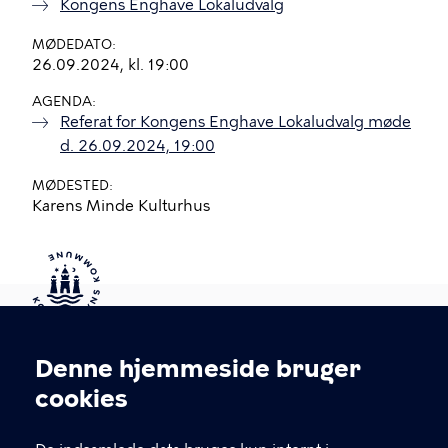
Kongens Enghave Lokaludvalg
MØDEDATO
26.09.2024, kl. 19:00
AGENDA
Referat for Kongens Enghave Lokaludvalg møde
d. 26.09.2024, 19:00
MØDESTED
Karens Minde Kulturhus
Kontakt Københavns Kommune
Denne hjemmeside bruger
Cookieindstillinger
cookies
T
33 66 33 66
l
Find andre kontakter her