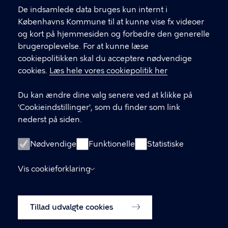
Find andre kontakter her
f
De indsamlede data bruges kun internt i
.
Københavns Kommune til at kunne vise fx videoer
CVR-nummer
64942212
og kort på hjemmesiden og forbedre den generelle
brugeroplevelse. For at kunne læse
GENVEJE
cookiepolitikken skal du acceptere nødvendige
cookies.
Læs hele vores cookiepolitik her
Hvis du vil klage
Du kan ændre dine valg senere ved at klikke på
Digital Post
'Cookieindstillinger', som du finder som link
Databeskyttelse
nederst på siden.
Job
Nødvendige
Funktionelle
Statistiske
Tilgængelighedserklæring
Vis cookieforklaring
Om hjemmesiden
English
Cookiepolitik
Tillad udvalgte cookies
Cookieindstillinger