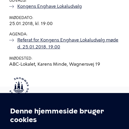
UDVALG
Kongens Enghave Lokaludvalg
MØDEDATO
25.01.2018, kl. 19:00
AGENDA
Referat for Kongens Enghave Lokaludvalg møde
d. 25.01.2018, 19:00
MØDESTED
ABC-Lokalet, Karens Minde, Wagnersvej 19
Kontakt Københavns Kommune
Denne hjemmeside bruger
Cookieindstillinger
cookies
T
33 66 33 66
l