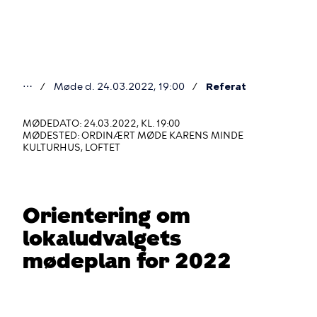
Gå
til
hovedindhold
⋯
Møde d. 24.03.2022, 19:00
Referat
Du
er
MØDEDATO: 24.03.2022, KL. 19:00
MØDESTED: ORDINÆRT MØDE KARENS MINDE
her
KULTURHUS, LOFTET
Orientering om
lokaludvalgets
mødeplan for 2022