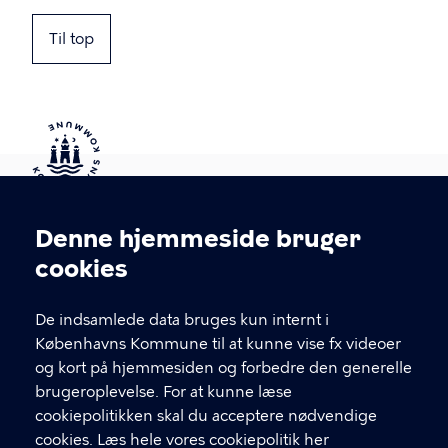
Til top
Kontakt Københavns Kommune
Denne hjemmeside bruger
Cookieindstillinger
cookies
T
33 66 33 66
l
Find andre kontakter her
f
De indsamlede data bruges kun internt i
.
Københavns Kommune til at kunne vise fx videoer
CVR-nummer
64942212
og kort på hjemmesiden og forbedre den generelle
brugeroplevelse. For at kunne læse
GENVEJE
cookiepolitikken skal du acceptere nødvendige
cookies.
Læs hele vores cookiepolitik her