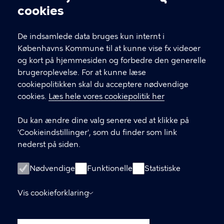
Cookieindstillinger
cookies
T
33 66 33 66
l
Find andre kontakter her
f
De indsamlede data bruges kun internt i
.
Københavns Kommune til at kunne vise fx videoer
CVR-nummer
64942212
og kort på hjemmesiden og forbedre den generelle
brugeroplevelse. For at kunne læse
GENVEJE
cookiepolitikken skal du acceptere nødvendige
cookies.
Læs hele vores cookiepolitik her
Hvis du vil klage
Du kan ændre dine valg senere ved at klikke på
Digital Post
'Cookieindstillinger', som du finder som link
Databeskyttelse
nederst på siden.
Job
Nødvendige
Funktionelle
Statistiske
Tilgængelighedserklæring
Vis cookieforklaring
Om hjemmesiden
English