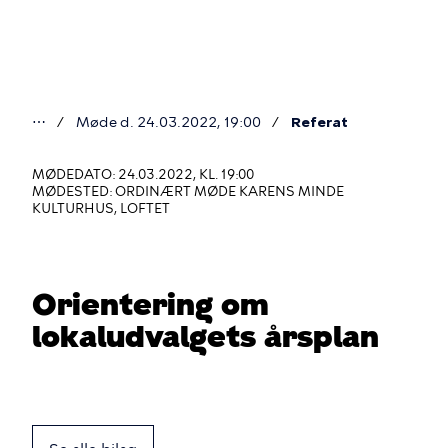
Gå
til
hovedindhold
⋯
Møde d. 24.03.2022, 19:00
Referat
Du
er
MØDEDATO: 24.03.2022, KL. 19:00
MØDESTED: ORDINÆRT MØDE KARENS MINDE
her
KULTURHUS, LOFTET
Orientering om
lokaludvalgets årsplan