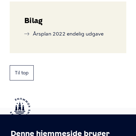
Bilag
Årsplan 2022 endelig udgave
Til top
Kontakt Københavns Kommune
Denne hjemmeside bruger